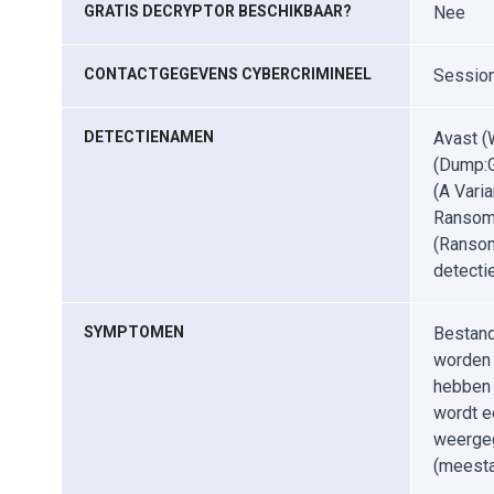
GRATIS DECRYPTOR BESCHIKBAAR?
Nee
CONTACTGEGEVENS CYBERCRIMINEEL
Sessio
DETECTIENAMEN
Avast (
(Dump:
(A Vari
Ransom.
(Ransom
detecti
SYMPTOMEN
Bestand
worden 
hebben 
wordt e
weergeg
(meesta