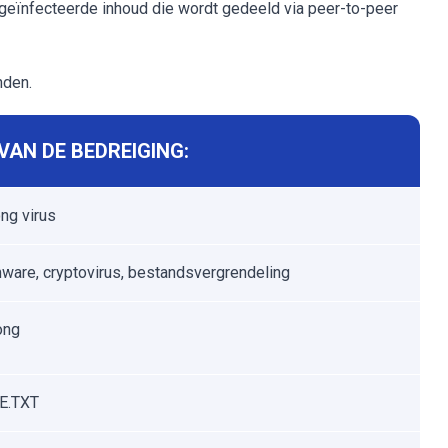
f geïnfecteerde inhoud die wordt gedeeld via peer-to-peer
nden.
AN DE BEDREIGING:
ng virus
are, cryptovirus, bestandsvergrendeling
ong
E.TXT