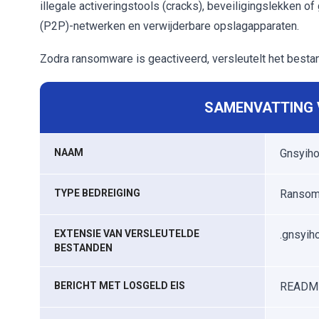
illegale activeringstools (cracks), beveiligingslekken o
(P2P)-netwerken en verwijderbare opslagapparaten.
Zodra ransomware is geactiveerd, versleutelt het besta
SAMENVATTING V
NAAM
Gnsyiho
TYPE BEDREIGING
Ransomw
EXTENSIE VAN VERSLEUTELDE
.gnsyih
BESTANDEN
BERICHT MET LOSGELD EIS
READM