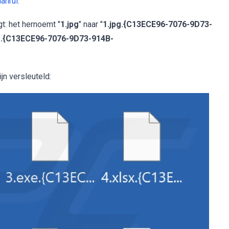
ianrui
.
: het hernoemt "
1.jpg
" naar "
1.jpg.{C13ECE96-7076-9D73-
g.{C13ECE96-7076-9D73-914B-
n versleuteld: