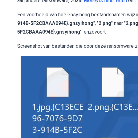
aan andere ransomware, zoals
MoneyIsTime
,
Hush
en
T
Een voorbeeld van hoe Gnsyihong bestandsnamen wijzigt
914B-5F2CBAAA094E}.gnsyihong
", "
2.png
" naar "
2.pn
5F2CBAAA094E}.gnsyihong
", enzovoort.
Screenshot van bestanden die door deze ransomware zij