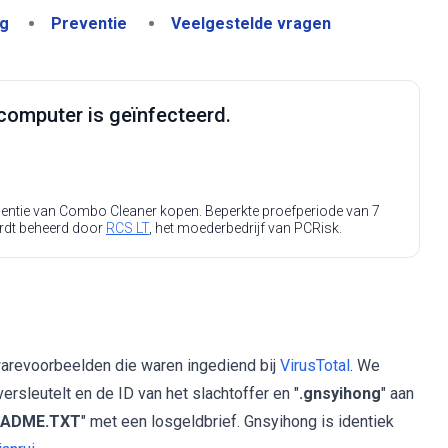
ng
Preventie
Veelgestelde vragen
computer is geïnfecteerd.
icentie van Combo Cleaner kopen. Beperkte proefperiode van 7
rdt beheerd door
RCS LT
, het moederbedrijf van PCRisk.
arevoorbeelden die waren ingediend bij
VirusTotal
. We
ersleutelt en de ID van het slachtoffer en "
.gnsyihong
" aan
EADME.TXT
" met een losgeldbrief. Gnsyihong is identiek