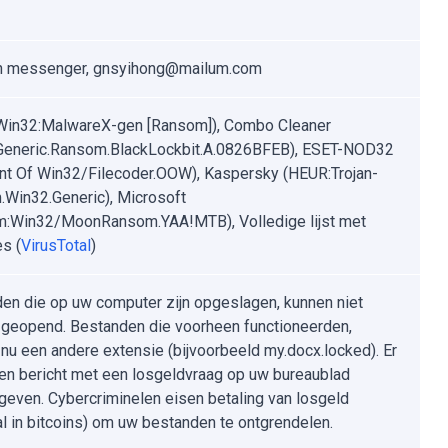
n messenger, gnsyihong@mailum.com
Win32:MalwareX-gen [Ransom]), Combo Cleaner
Generic.Ransom.BlackLockbit.A.0826BFEB), ESET-NOD32
ant Of Win32/Filecoder.OOW), Kaspersky (HEUR:Trojan-
Win32.Generic), Microsoft
:Win32/MoonRansom.YAA!MTB), Volledige lijst met
es (
VirusTotal
)
en die op uw computer zijn opgeslagen, kunnen niet
geopend. Bestanden die voorheen functioneerden,
nu een andere extensie (bijvoorbeeld my.docx.locked). Er
en bericht met een losgeldvraag op uw bureaublad
even. Cybercriminelen eisen betaling van losgeld
l in bitcoins) om uw bestanden te ontgrendelen.