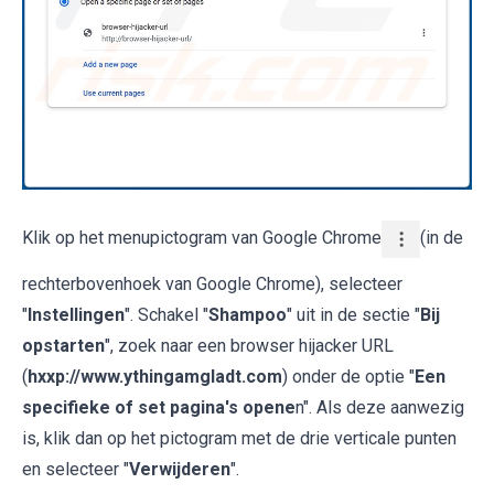
Klik op het menupictogram van Google Chrome
(in de
rechterbovenhoek van Google Chrome), selecteer
"
Instellingen
". Schakel "
Shampoo
" uit in de sectie "
Bij
opstarten
", zoek naar een browser hijacker URL
(
hxxp://www.ythingamgladt.com
) onder de optie "
Een
specifieke of set pagina's opene
n". Als deze aanwezig
is, klik dan op het pictogram met de drie verticale punten
en selecteer "
Verwijderen
".