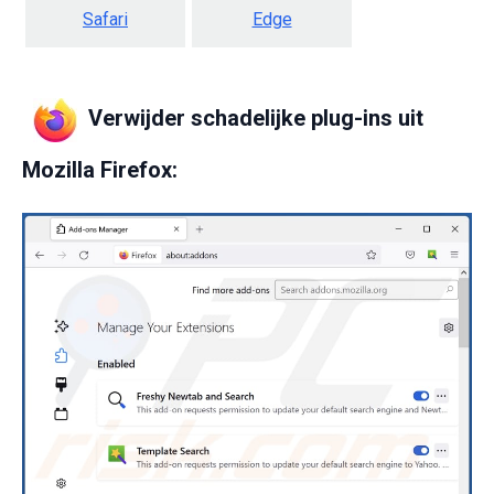
Safari
Edge
Verwijder schadelijke plug-ins uit
Mozilla Firefox: