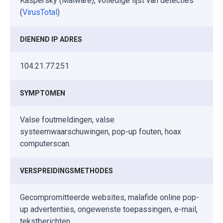
Kaspersky (Malware), volledige lijst van detecties
(
VirusTotal
)
DIENEND IP ADRES
104.21.77.251
SYMPTOMEN
Valse foutmeldingen, valse
systeemwaarschuwingen, pop-up fouten, hoax
computerscan.
VERSPREIDINGSMETHODES
Gecompromitteerde websites, malafide online pop-
up advertenties, ongewenste toepassingen, e-mail,
tekstberichten.