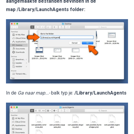
aangemaakte bestanden bevinden in de
map /Library/LaunchAgents folder:
In de
Ga naar map...-
balk typ je:
/Library/LaunchAgents