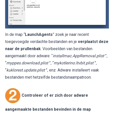
In de map “
LaunchAgents
” zoek je naar recent
toegevoegde verdachte bestanden en je
verplaatst deze
naar de prullenbak
. Voorbeelden van bestanden
aangemaakt door adware: “
installmac.AppRemoval.plist
”,
“
myppes.download.plist
”, “
mykotlerino.ltvbit.plist
”,
“
kuklorest.update.plist
”, enz. Adware installeert vaak
bestanden met hetzelfde bestandsnaampatroon.
Controleer of er zich door adware
aangemaakte bestanden bevinden in de map