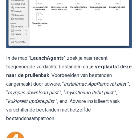
In de map “
LaunchAgents
” zoek je naar recent
toegevoegde verdachte bestanden en
je verplaatst deze
naar de prullenbak
. Voorbeelden van bestanden
aangemaakt door adware: “
installmac.AppRemoval.plist
”,
“
myppes.download.plist
”, “
mykotlerino.ltvbit.plist
”,
“
kuklorest.update.plist
”, enz. Adware installeert vaak
verschillende bestanden met hetzelfde
bestandsnaampatroon.