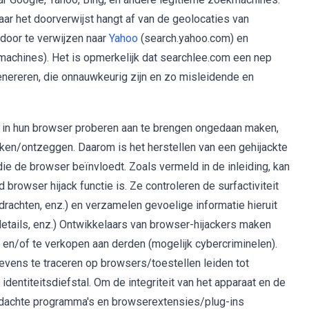
ar het doorverwijst hangt af van de geolocaties van
oor te verwijzen naar
Yahoo
(search.yahoo.com) en
machines). Het is opmerkelijk dat searchlee.com een nep
nereren, die onnauwkeurig zijn en zo misleidende en
s in hun browser proberen aan te brengen ongedaan maken,
ken/ontzeggen. Daarom is het herstellen van een gehijackte
e de browser beïnvloedt. Zoals vermeld in de inleiding, kan
owser hijack functie is. Ze controleren de surfactiviteit
achten, enz.) en verzamelen gevoelige informatie hieruit
details, enz.) Ontwikkelaars van browser-hijackers maken
en/of te verkopen aan derden (mogelijk cybercriminelen).
ens te traceren op browsers/toestellen leiden tot
identiteitsdiefstal. Om de integriteit van het apparaat en de
erdachte programma's en browserextensies/plug-ins