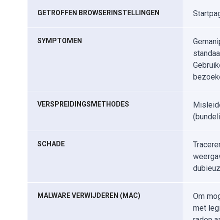
GETROFFEN BROWSERINSTELLINGEN
Startpa
SYMPTOMEN
Gemanip
standaa
Gebruik
bezoeke
VERSPREIDINGSMETHODES
Misleid
(bundeli
SCHADE
Tracere
weergav
dubieuz
MALWARE VERWIJDEREN (MAC)
Om moge
met leg
raden a