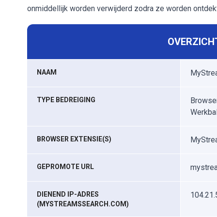
onmiddellijk worden verwijderd zodra ze worden ontdekt
OVERZICHT
NAAM
MyStre
TYPE BEDREIGING
Browser
Werkba
BROWSER EXTENSIE(S)
MyStre
GEPROMOTE URL
mystre
DIENEND IP-ADRES
104.21.
(MYSTREAMSSEARCH.COM)