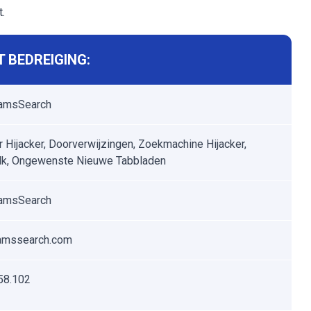
.
 BEDREIGING:
amsSearch
 Hijacker, Doorverwijzingen, Zoekmachine Hijacker,
lk, Ongewenste Nieuwe Tabbladen
amsSearch
amssearch.com
58.102