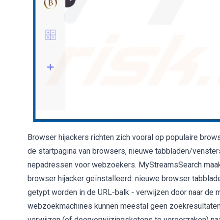
Browser hijackers richten zich vooral op populaire bro
de startpagina van browsers, nieuwe tabbladen/venste
nepadressen voor webzoekers. MyStreamsSearch maakt 
browser hijacker geïnstalleerd: nieuwe browser tabbl
getypt worden in de URL-balk - verwijzen door naar d
webzoekmachines kunnen meestal geen zoekresultaten 
verwijzen (of doorverwijzingsketens te veroorzaken) na