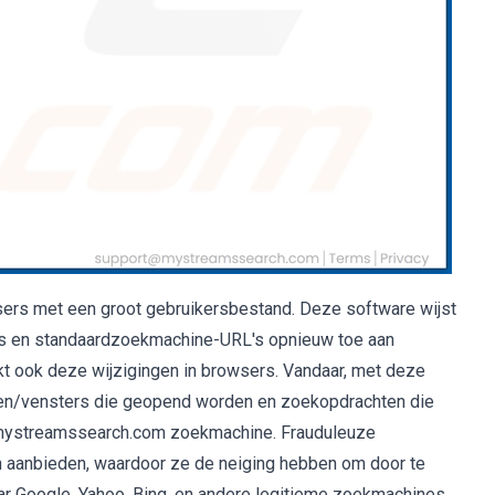
wsers met een groot gebruikersbestand. Deze software wijst
rs en standaardzoekmachine-URL's opnieuw toe aan
ook deze wijzigingen in browsers. Vandaar, met deze
aden/vensters die geopend worden en zoekopdrachten die
e mystreamssearch.com zoekmachine. Frauduleuze
aanbieden, waardoor ze de neiging hebben om door te
ar Google, Yahoo, Bing, en andere legitieme zoekmachines.