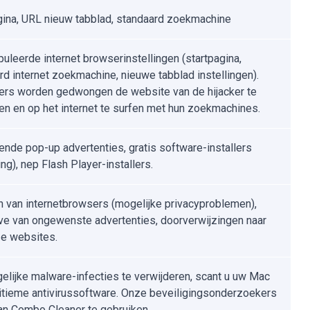
gina, URL nieuw tabblad, standaard zoekmachine
uleerde internet browserinstellingen (startpagina,
rd internet zoekmachine, nieuwe tabblad instellingen).
ers worden gedwongen de website van de hijacker te
n en op het internet te surfen met hun zoekmachines.
ende pop-up advertenties, gratis software-installers
ng), nep Flash Player-installers.
n van internetbrowsers (mogelijke privacyproblemen),
e van ongewenste advertenties, doorverwijzingen naar
e websites.
lijke malware-infecties te verwijderen, scant u uw Mac
itieme antivirussoftware. Onze beveiligingsonderzoekers
an Combo Cleaner te gebruiken.