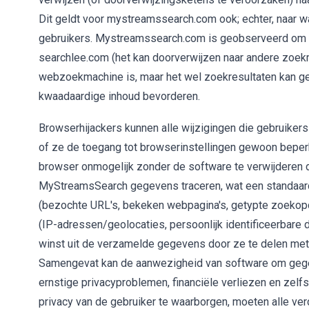
Dit geldt voor mystreamssearch.com ook; echter, naar wa
gebruikers. Mystreamssearch.com is geobserveerd om d
searchlee.com (het kan doorverwijzen naar andere zoek
webzoekmachine is, maar het wel zoekresultaten kan ge
kwaadaardige inhoud bevorderen.
Browserhijackers kunnen alle wijzigingen die gebruiker
of ze de toegang tot browserinstellingen gewoon beper
browser onmogelijk zonder de software te verwijderen di
MyStreamsSearch gegevens traceren, wat een standaard br
(bezochte URL's, bekeken webpagina's, getypte zoekopdr
(IP-adressen/geolocaties, persoonlijk identificeerbare 
winst uit de verzamelde gegevens door ze te delen met 
Samengevat kan de aanwezigheid van software om gegev
ernstige privacyproblemen, financiële verliezen en zelfs 
privacy van de gebruiker te waarborgen, moeten alle v