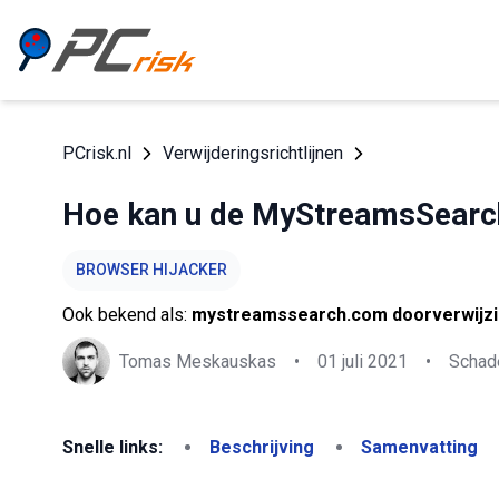
PCrisk.nl
Verwijderingsrichtlijnen
Hoe kan u de MyStreamsSearch
BROWSER HIJACKER
Ook bekend als:
mystreamssearch.com doorverwijz
Tomas Meskauskas
•
01 juli 2021
•
Schade
Snelle links:
Beschrijving
Samenvatting