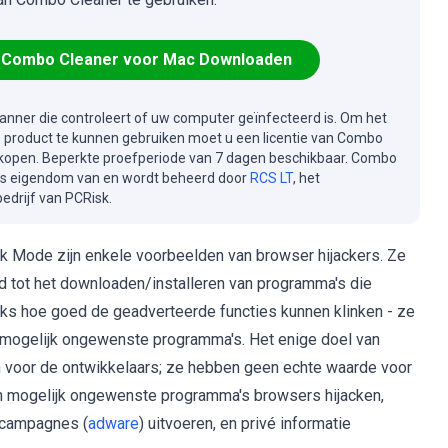
Combo Cleaner voor Mac Downloaden
canner die controleert of uw computer geïnfecteerd is. Om het
e product te kunnen gebruiken moet u een licentie van Combo
kopen. Beperkte proefperiode van 7 dagen beschikbaar. Combo
is eigendom van en wordt beheerd door
RCS LT
, het
drijf van PCRisk.
k Mode zijn enkele voorbeelden van browser hijackers. Ze
id tot het downloaden/installeren van programma's die
anks hoe goed de geadverteerde functies kunnen klinken - ze
alle mogelijk ongewenste programma's. Het enige doel van
voor de ontwikkelaars; ze hebben geen echte waarde voor
en mogelijk ongewenste programma's browsers hijacken,
ecampagnes (
adware
) uitvoeren, en privé informatie