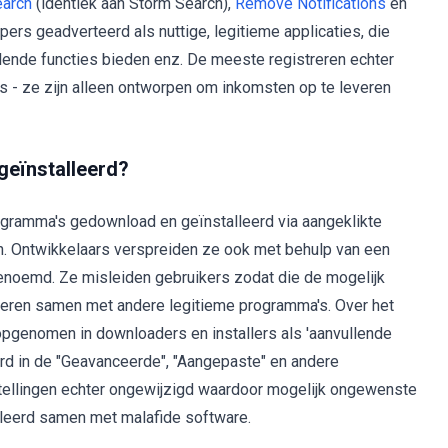
earch
(identiek aan Storm Search),
Remove Notifications
en
s geadverteerd als nuttige, legitieme applicaties, die
lende functies bieden enz. De meeste registreren echter
- ze zijn alleen ontworpen om inkomsten op te leveren
geïnstalleerd?
ramma's gedownload en geïnstalleerd via aangeklikte
n. Ontwikkelaars verspreiden ze ook met behulp van een
enoemd. Ze misleiden gebruikers zodat die de mogelijk
eren samen met andere legitieme programma's. Over het
enomen in downloaders en installers als 'aanvullende
d in de "Geavanceerde", "Aangepaste" en andere
nstellingen echter ongewijzigd waardoor mogelijk ongewenste
leerd samen met malafide software.