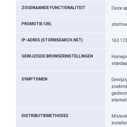
ZOGENAAMDE FUNCTIONALITEIT
Deze ap
PROMOTIE-URL
stormse
IP-ADRES (STORMSEARCH.NET)
163.172
GEWIJZIGDE BROWSERINSTELLINGEN
Homepag
standa
SYMPTOMEN
Gewijzi
zoekmac
gedwong
interne
DISTRIBUTIEMETHODES
Misleid
installe