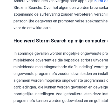
Andere voorbeelden van vergelijkbare apps zijn
Burst S
StreaminSearchs. Over het algemeen worden browserkaper
zogenaamd de surfervaring zouden verbeteren, verschil
persoonlijke gegevens en promoten valse zoekmachines 
voor de ontwikkelaars.
Hoe werd Storm Search op mijn computer 
In sommige gevallen worden mogelijke ongewenste prog
misleidende advertenties die bepaalde scripts uitvoere
misleidende marketingmethode die "bundeling" wordt g
ongewenste programma's zouden downloaden en install
algemeen worden mogelijke ongewenste programma's opg
aanbiedingen', die kunnen worden gevonden en geweiger
soortgelijke instellingen. Veel gebruikers laten deze i
programma's kunnen worden gedownload en en geïnstal