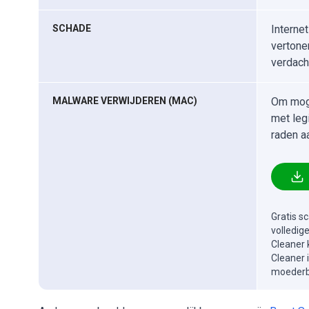
SCHADE
Interne
vertone
verdach
MALWARE VERWIJDEREN (MAC)
Om moge
met leg
raden a
Gratis s
volledig
Cleaner 
Cleaner 
moederbe