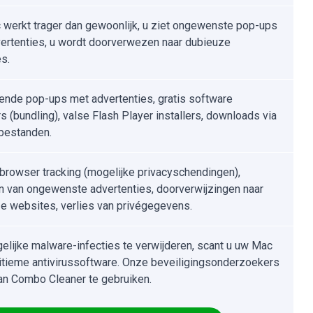
werkt trager dan gewoonlijk, u ziet ongewenste pop-ups
ertenties, u wordt doorverwezen naar dubieuze
s.
ende pop-ups met advertenties, gratis software
rs (bundling), valse Flash Player installers, downloads via
-bestanden.
tbrowser tracking (mogelijke privacyschendingen),
n van ongewenste advertenties, doorverwijzingen naar
e websites, verlies van privégegevens.
lijke malware-infecties te verwijderen, scant u uw Mac
itieme antivirussoftware. Onze beveiligingsonderzoekers
an Combo Cleaner te gebruiken.