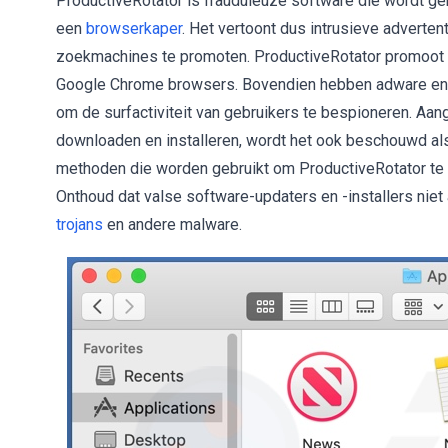
ProductiveRotator is frauduleuze software die wordt g
een
browserkaper
. Het vertoont dus intrusieve adverten
zoekmachines te promoten. ProductiveRotator promoot
Google Chrome browsers. Bovendien hebben adware en b
om de surfactiviteit van gebruikers te bespioneren. A
downloaden en installeren, wordt het ook beschouwd al
methoden die worden gebruikt om ProductiveRotator te v
Onthoud dat valse software-updaters en -installers ni
trojans
en andere malware.