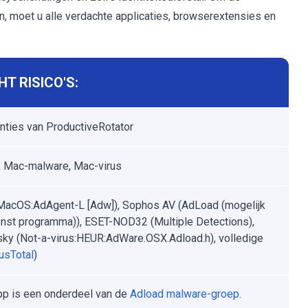
en, moet u alle verdachte applicaties, browserextensies en
T RISICO'S:
nties van ProductiveRotator
 Mac-malware, Mac-virus
MacOS:AdAgent-L [Adw]), Sophos AV (AdLoad (mogelijk
st programma)), ESET-NOD32 (Multiple Detections),
ky (Not-a-virus:HEUR:AdWare.OSX.Adload.h), volledige
usTotal
)
p is een onderdeel van de
Adload malware-groep
.