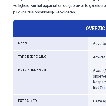
veiligheid van het apparaat en de gebruiker te garander
plug-ins dus onmiddellijk verwijderen.
OVERZICH
NAAM
Adverte
TYPE BEDREIGING
Adware,
DETECTIENAMEN
Avast (
ongewen
Kaspers
lijst (
Vir
EXTRA INFO
Deze ap