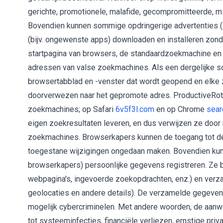
gerichte, promotionele, malafide, gecompromitteerde, 
Bovendien kunnen sommige opdringerige advertenties (a
(bijv. ongewenste apps) downloaden en installeren zon
startpagina van browsers, de standaardzoekmachine en 
adressen van valse zoekmachines. Als een dergelijke so
browsertabblad en -venster dat wordt geopend en elke 
doorverwezen naar het gepromote adres. ProductiveRot
zoekmachines; op Safari
6v5f3l.com
en op Chrome
sear
eigen zoekresultaten leveren, en dus verwijzen ze door
zoekmachines. Browserkapers kunnen de toegang tot de 
toegestane wijzigingen ongedaan maken. Bovendien ku
browserkapers) persoonlijke gegevens registreren. Ze 
webpagina's, ingevoerde zoekopdrachten, enz.) en verza
geolocaties en andere details). De verzamelde gegeven
mogelijk cybercriminelen. Met andere woorden, de aan
tot systeeminfecties, financiële verliezen, ernstige pri