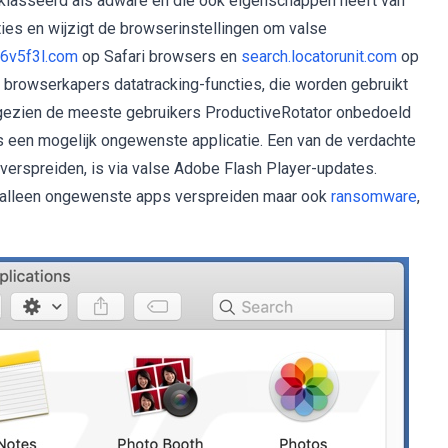
eklasseerd als adware en die ook eigenschappen heeft van
ties en wijzigt de browserinstellingen om valse
6v5f3l.com
op Safari browsers en
search.locatorunit.com
op
rowserkapers datatracking-functies, die worden gebruikt
angezien de meeste gebruikers ProductiveRotator onbedoeld
s een mogelijk ongewenste applicatie. Een van de verdachte
erspreiden, is via valse Adobe Flash Player-updates.
et alleen ongewenste apps verspreiden maar ook
ransomware
,