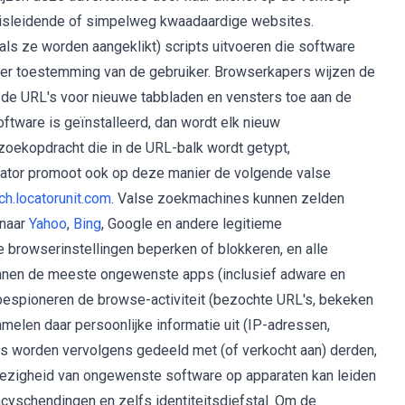
misleidende of simpelweg kwaadaardige websites.
ls ze worden aangeklikt) scripts uitvoeren die software
der toestemming van de gebruiker. Browserkapers wijzen de
de URL's voor nieuwe tabbladen en vensters toe aan de
ftware is geïnstalleerd, dan wordt elk nieuw
zoekopdracht die in de URL-balk wordt getypt,
ator promoot ook op deze manier de volgende valse
ch.locatorunit.com
. Valse zoekmachines kunnen zelden
 naar
Yahoo
,
Bing
, Google en andere legitieme
browserinstellingen beperken of blokkeren, en alle
nnen de meeste ongewenste apps (inclusief adware en
bespioneren de browse-activiteit (bezochte URL's, bekeken
melen daar persoonlijke informatie uit (IP-adressen,
s worden vervolgens gedeeld met (of verkocht aan) derden,
wezigheid van ongewenste software op apparaten kan leiden
vacyschendingen en zelfs identiteitsdiefstal. Om de