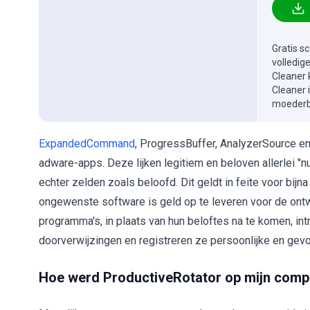
Gratis s
volledig
Cleaner 
Cleaner 
moederbe
ExpandedCommand
, ProgressBuffer, AnalyzerSource e
adware-apps. Deze lijken legitiem en beloven allerlei "n
echter zelden zoals beloofd. Dit geldt in feite voor bij
ongewenste software is geld op te leveren voor de on
programma's, in plaats van hun beloftes na te komen, in
doorverwijzingen en registreren ze persoonlijke en gev
Hoe werd ProductiveRotator op mijn compu