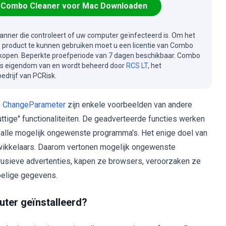
Combo Cleaner voor Mac Downloaden
canner die controleert of uw computer geïnfecteerd is. Om het
e product te kunnen gebruiken moet u een licentie van Combo
kopen. Beperkte proefperiode van 7 dagen beschikbaar. Combo
is eigendom van en wordt beheerd door
RCS LT
, het
drijf van PCRisk.
n
ChangeParameter
zijn enkele voorbeelden van andere
uttige" functionaliteiten. De geadverteerde functies werken
na alle mogelijk ongewenste programma's. Het enige doel van
twikkelaars. Daarom vertonen mogelijk ongewenste
trusieve advertenties, kapen ze browsers, veroorzaken ze
oelige gegevens.
ter geïnstalleerd?