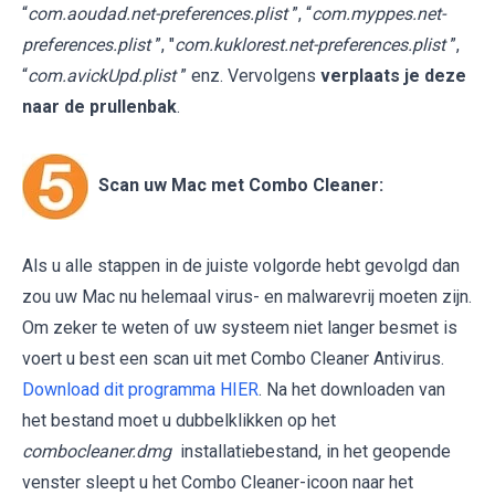
“
com.aoudad.net-preferences.plist
”, “
com.myppes.net-
preferences.plist
”, "
com.kuklorest.net-preferences.plist
”,
“
com.avickUpd.plist
” enz. Vervolgens
verplaats je deze
naar de prullenbak
.
Scan uw Mac met Combo Cleaner:
Als u alle stappen in de juiste volgorde hebt gevolgd dan
zou uw Mac nu helemaal virus- en malwarevrij moeten zijn.
Om zeker te weten of uw systeem niet langer besmet is
voert u best een scan uit met Combo Cleaner Antivirus.
Download dit programma HIER
. Na het downloaden van
het bestand moet u dubbelklikken op het
combocleaner.dmg
installatiebestand, in het geopende
venster sleept u het Combo Cleaner-icoon naar het