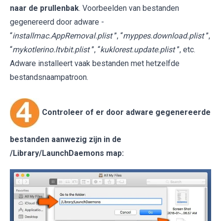
naar de prullenbak
. Voorbeelden van bestanden
gegenereerd door adware -
“
installmac.AppRemoval.plist
”, “
myppes.download.plist
”,
“
mykotlerino.ltvbit.plist
”, “
kuklorest.update.plist
”, etc.
Adware installeert vaak bestanden met hetzelfde
bestandsnaampatroon.
Controleer of er door adware gegenereerde
bestanden aanwezig zijn in de
/Library/LaunchDaemons
map: