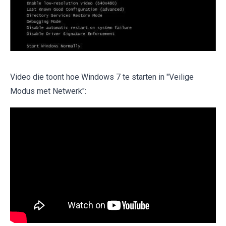
Video die toont hoe Windows 7 te starten in "Veilige
Modus met Netwerk":