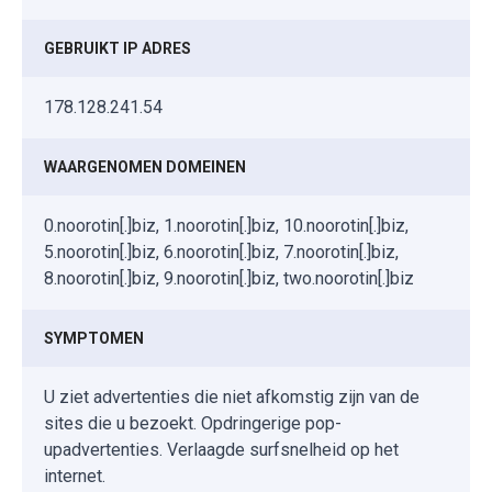
GEBRUIKT IP ADRES
178.128.241.54
WAARGENOMEN DOMEINEN
0.noorotin[.]biz, 1.noorotin[.]biz, 10.noorotin[.]biz,
5.noorotin[.]biz, 6.noorotin[.]biz, 7.noorotin[.]biz,
8.noorotin[.]biz, 9.noorotin[.]biz, two.noorotin[.]biz
SYMPTOMEN
U ziet advertenties die niet afkomstig zijn van de
sites die u bezoekt. Opdringerige pop-
upadvertenties. Verlaagde surfsnelheid op het
internet.