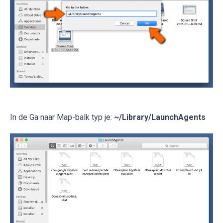
In de Ga naar Map-balk typ je:
~/Library/LaunchAgents