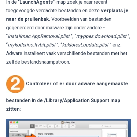
In de “
LaunchAgents
”-map zoek je naar recent
toegevoegde verdachte bestanden en deze
verplaats je
naar de prullenbak.
Voorbeelden van bestanden
gegenereerd door malware zijn onder andere -
“
installmac.AppRemoval.plist
”, “
myppes.download.plist
”,
“
mykotlerino.ltvbit.plist
”, “
kuklorest.update.plist
” enz.
Adware installeert vaak verschillende bestanden met het
zelfde bestandsnaampatroon.
Controleer of er door adware aangemaakte
bestanden in de
/Library/Application Support
map
zitten: