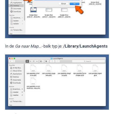
In de
Ga naar Map...-
balk typ je:
/Library/LaunchAgents