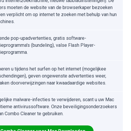
rd internetzoekmachine, nieuwe tabbladinstellingen). De
ers moeten de website van de browserkaper bezoeken
en verplicht om op internet te zoeken met behulp van hun
chines.
ende pop-upadvertenties, gratis software-
atieprogramma's (bundeling), valse Flash Player-
atieprogramma.
eren u tijdens het surfen op het internet (mogelijkee
schendingen), geven ongewenste advertenties weer,
aken doorverwijzingen naar kwaadaardige websites.
lijke malware-infecties te verwijderen, scant u uw Mac
itieme antivirussoftware. Onze beveiligingsonderzoekers
an Combo Cleaner te gebruiken.