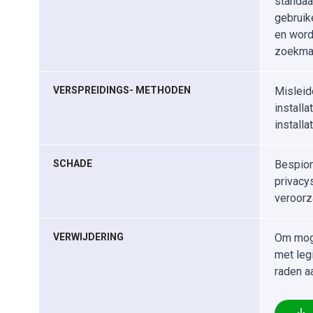
standaa
gebruik
en word
zoekma
VERSPREIDINGS- METHODEN
Misleid
install
install
SCHADE
Bespion
privacy
veroorz
VERWIJDERING
Om moge
met leg
raden a