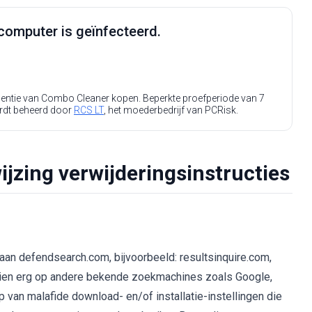
computer is geïnfecteerd.
icentie van Combo Cleaner kopen. Beperkte proefperiode van 7
rdt beheerd door
RCS LT
, het moederbedrijf van PCRisk.
zing verwijderingsinstructies
n aan defendsearch.com, bijvoorbeeld: resultsinquire.com,
hien erg op andere bekende zoekmachines zoals Google,
an malafide download- en/of installatie-instellingen die