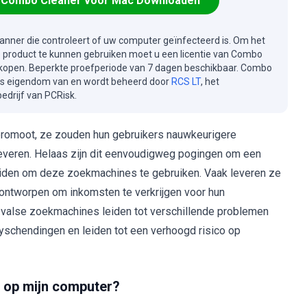
Combo Cleaner voor Mac Downloaden
canner die controleert of uw computer geïnfecteerd is. Om het
e product te kunnen gebruiken moet u een licentie van Combo
kopen. Beperkte proefperiode van 7 dagen beschikbaar. Combo
is eigendom van en wordt beheerd door
RCS LT
, het
drijf van PCRisk.
promoot, ze zouden hun gebruikers nauwkeurigere
everen. Helaas zijn dit eenvoudigweg pogingen om een
leiden om deze zoekmachines te gebruiken. Vaak leveren ze
n ontworpen om inkomsten te verkrijgen voor hun
e valse zoekmachines leiden tot verschillende problemen
cyschendingen en leiden tot een verhoogd risico op
 op mijn computer?