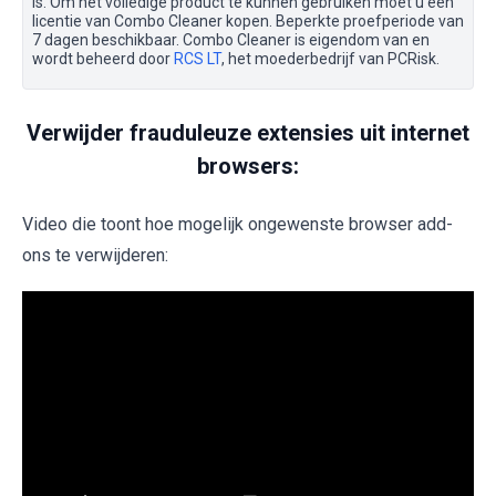
is. Om het volledige product te kunnen gebruiken moet u een
licentie van Combo Cleaner kopen. Beperkte proefperiode van
7 dagen beschikbaar. Combo Cleaner is eigendom van en
wordt beheerd door
RCS LT
, het moederbedrijf van PCRisk.
Verwijder frauduleuze extensies uit internet
browsers:
Video die toont hoe mogelijk ongewenste browser add-
ons te verwijderen: