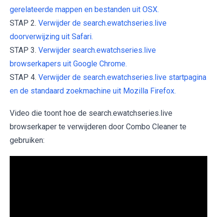
gerelateerde mappen en bestanden uit OSX.
STAP 2.
Verwijder de search.ewatchseries.live
doorverwijzing uit Safari.
STAP 3.
Verwijder search.ewatchseries.live
browserkapers uit Google Chrome.
STAP 4.
Verwijder de search.ewatchseries.live startpagina
en de standaard zoekmachine uit Mozilla Firefox.
Video die toont hoe de search.ewatchseries.live
browserkaper te verwijderen door Combo Cleaner te
gebruiken: