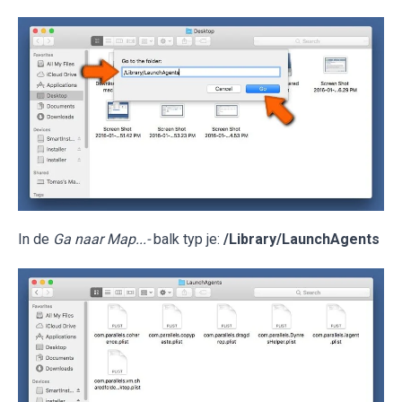
In de
Ga naar Map...-
balk typ je:
/Library/LaunchAgents