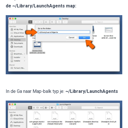
de
~/Library/LaunchAgents
map:
In de Ga naar Map-balk typ je:
~/Library/LaunchAgents