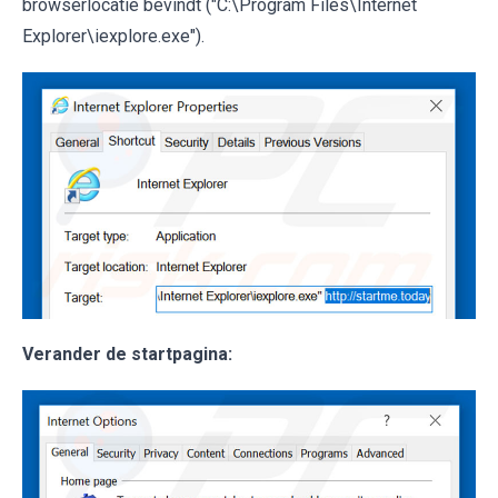
browserlocatie bevindt ("C:\Program Files\Internet
Explorer\iexplore.exe").
Verander de startpagina: