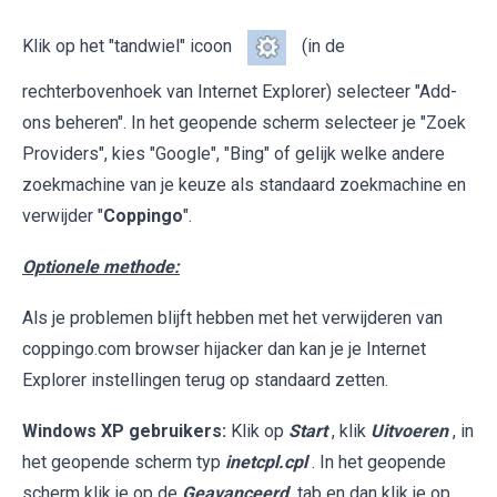
Klik op het "tandwiel" icoon
(in de
rechterbovenhoek van Internet Explorer) selecteer "Add-
ons beheren". In het geopende scherm selecteer je "Zoek
Providers", kies "Google", "Bing" of gelijk welke andere
zoekmachine van je keuze als standaard zoekmachine en
verwijder "
Coppingo
".
Optionele methode:
Als je problemen blijft hebben met het verwijderen van
coppingo.com browser hijacker dan kan je je Internet
Explorer instellingen terug op standaard zetten.
Windows XP gebruikers:
Klik op
Start
, klik
Uitvoeren
, in
het geopende scherm typ
inetcpl.cpl
. In het geopende
scherm klik je op de
Geavanceerd
tab en dan klik je op