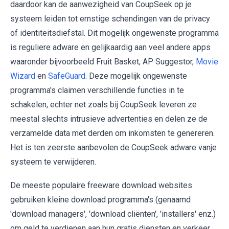
daardoor kan de aanwezigheid van CoupSeek op je
systeem leiden tot ernstige schendingen van de privacy
of identiteitsdiefstal. Dit mogelijk ongewenste programma
is reguliere adware en gelijkaardig aan veel andere apps
waaronder bijvoorbeeld Fruit Basket, AP Suggestor,
Movie
Wizard
en
SafeGuard
. Deze mogelijk ongewenste
programma's claimen verschillende functies in te
schakelen, echter net zoals bij CoupSeek leveren ze
meestal slechts intrusieve advertenties en delen ze de
verzamelde data met derden om inkomsten te genereren.
Het is ten zeerste aanbevolen de CoupSeek adware vanje
systeem te verwijderen.
De meeste populaire freeware download websites
gebruiken kleine download programma's (genaamd
'download managers', 'download cliënten', 'installers' enz.)
om geld te verdienen aan hun gratis diensten en verkeer.