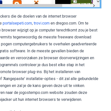
ckers die de doelen van de internet browser
re
portalsepeti.com
,
trovi.com
en dregoo.com. Om te
de browser wijzigt op je computer terechtkomt zou je best
 vermits tegenwoordig de meeste freeware download
e pogen computergebruikers te overhalen geadverteerde
ratis software. In de meeste gevallen bieden de
arde en veroorzaken ze browser doorverwijzingen en
rogramma's controleer je dus best elke stap in het
omote browser plug-ins. Bij het installeren van
'Aangepaste' installatie-opties - dit zal alle gebundelde
brengen en zal je de kans geven deze uit te vinken.
aren naar de jogostempo.com website zouden deze
acker uit hun internet browsers te verwijderen.