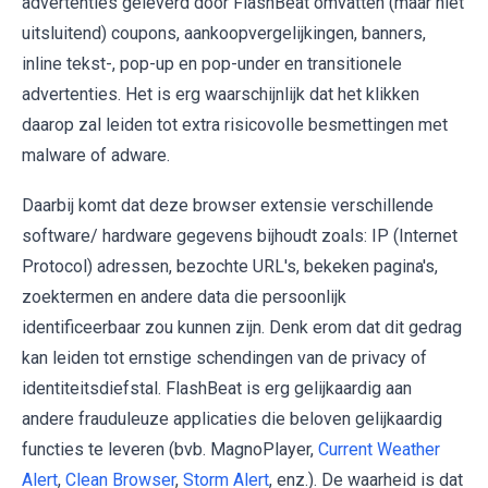
advertenties geleverd door FlashBeat omvatten (maar niet
uitsluitend) coupons, aankoopvergelijkingen, banners,
inline tekst-, pop-up en pop-under en transitionele
advertenties. Het is erg waarschijnlijk dat het klikken
daarop zal leiden tot extra risicovolle besmettingen met
malware of adware.
Daarbij komt dat deze browser extensie verschillende
software/ hardware gegevens bijhoudt zoals: IP (Internet
Protocol) adressen, bezochte URL's, bekeken pagina's,
zoektermen en andere data die persoonlijk
identificeerbaar zou kunnen zijn. Denk erom dat dit gedrag
kan leiden tot ernstige schendingen van de privacy of
identiteitsdiefstal. FlashBeat is erg gelijkaardig aan
andere frauduleuze applicaties die beloven gelijkaardig
functies te leveren (bvb. MagnoPlayer,
Current Weather
Alert
,
Clean Browser
,
Storm Alert
, enz.). De waarheid is dat