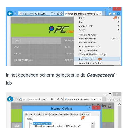
In het geopende scherm selecteer je de
Geavanceerd
-
tab