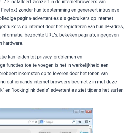
 Ze installeert zichzelf in de internetbrowsers van
a Firefox) zonder hun toestemming en genereert intrusieve
n volledige pagina-advertenties als gebruikers op internet
ebruikers op internet door het registreren van hun IP-adres,
-informatie, bezochte URL's, bekeken pagina's, ingegeven
n hardware.
ie kan leiden tot privacy-problemen en
e functies toe te voegen is het in werkelijkheid een
probeert inkomsten op te leveren door het tonen van
iding dat iemands internet browsers besmet zijn met deze
k" en "lookinglink deals" advertenties ziet tijdens het surfen