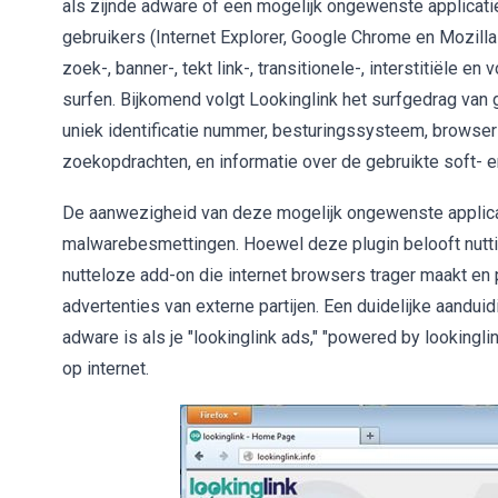
als zijnde adware of een mogelijk ongewenste applicatie.
gebruikers (Internet Explorer, Google Chrome en Mozill
zoek-, banner-, tekt link-, transitionele-, interstitiële e
surfen. Bijkomend volgt Lookinglink het surfgedrag van g
uniek identificatie nummer, besturingssysteem, browser
zoekopdrachten, en informatie over de gebruikte soft- e
De aanwezigheid van deze mogelijk ongewenste applicat
malwarebesmettingen. Hoewel deze plugin belooft nuttig
nutteloze add-on die internet browsers trager maakt en 
advertenties van externe partijen. Een duidelijke aandu
adware is als je "lookinglink ads," "powered by lookinglin
op internet.