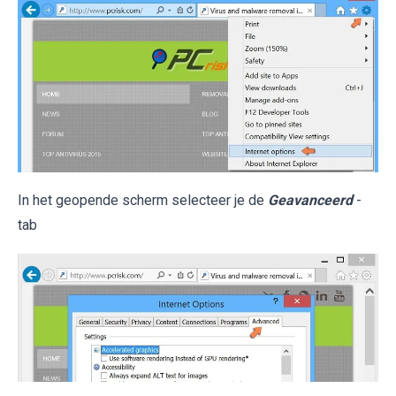
In het geopende scherm selecteer je de
Geavanceerd
-
tab