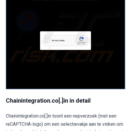
Chainintegration.co[.]in in detail
Chainintegration.co[.]in toont een nepverzoek (met een
reCAPTCHA-logo) om een selectievakje aan te vinken om