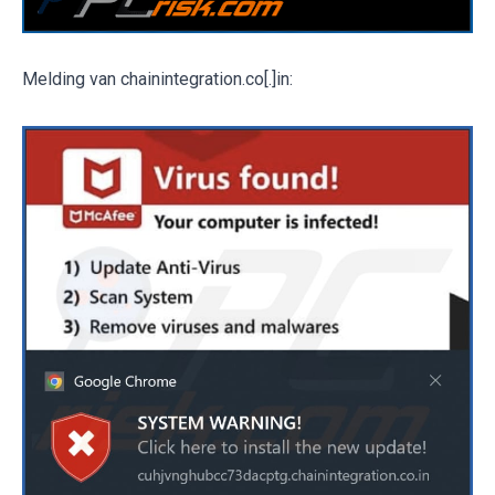
Melding van chainintegration.co[.]in: