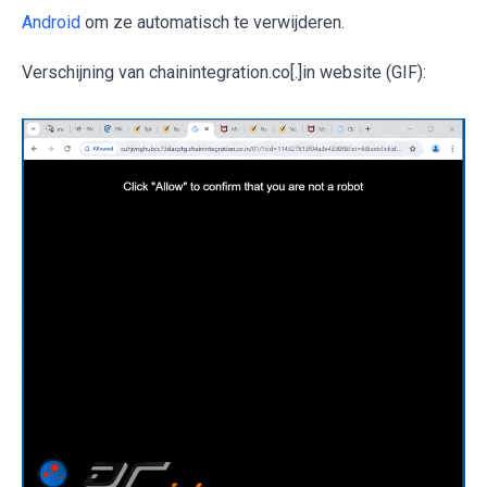
Android
om ze automatisch te verwijderen.
Verschijning van chainintegration.co[.]in website (GIF):