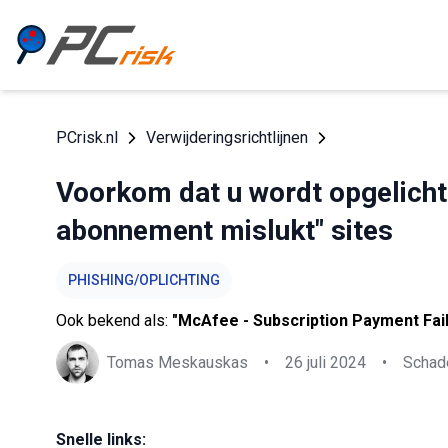
PCrisk.nl
Verwijderingsrichtlijnen
Voorkom dat u wordt opgelicht
abonnement mislukt" sites
PHISHING/OPLICHTING
Ook bekend als:
"McAfee - Subscription Payment Fai
Tomas Meskauskas
•
26 juli 2024
•
Schade
Snelle links: