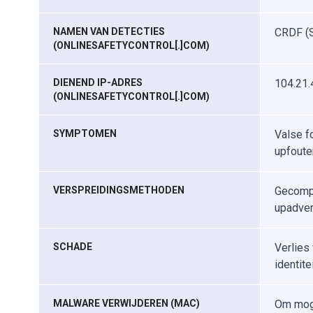
NAMEN VAN DETECTIES
CRDF (Sc
(ONLINESAFETYCONTROL[.]COM)
DIENEND IP-ADRES
104.21.
(ONLINESAFETYCONTROL[.]COM)
SYMPTOMEN
Valse f
upfoute
VERSPREIDINGSMETHODEN
Gecompr
upadver
SCHADE
Verlies
identite
MALWARE VERWIJDEREN (MAC)
Om moge