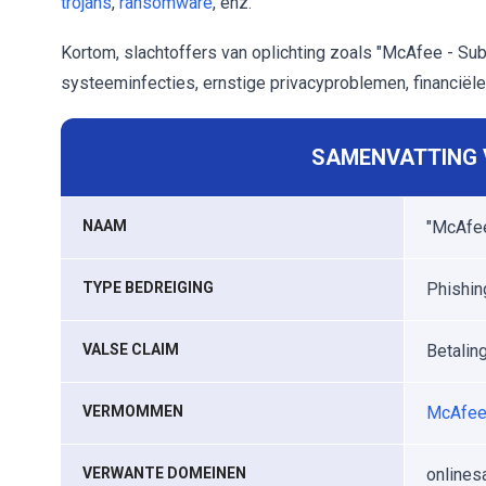
trojans
,
ransomware
, enz.
Kortom, slachtoffers van oplichting zoals "McAfee - Su
systeeminfecties, ernstige privacyproblemen, financiële 
SAMENVATTING V
NAAM
"McAfee
TYPE BEDREIGING
Phishin
VALSE CLAIM
Betalin
VERMOMMEN
McAfe
VERWANTE DOMEINEN
onlines