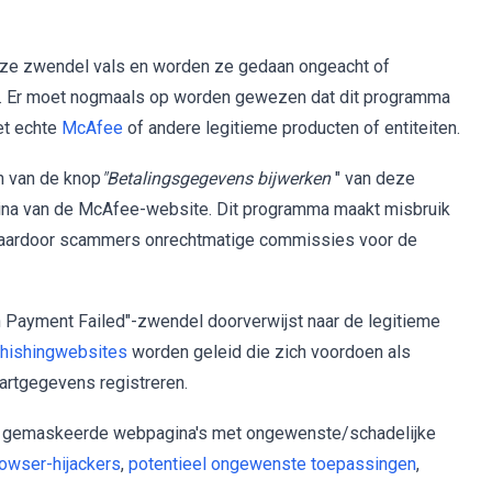
deze zwendel vals en worden ze gedaan ongeacht of
. Er moet nogmaals op worden gewezen dat dit programma
et echte
McAfee
of andere legitieme producten of entiteiten.
n van de knop
"Betalingsgegevens bijwerken
" van deze
agina van de McAfee-website. Dit programma maakt misbruik
 waardoor scammers onrechtmatige commissies voor de
on Payment Failed"-zwendel doorverwijst naar de legitieme
hishingwebsites
worden geleid die zich voordoen als
artgegevens registreren.
ed gemaskeerde webpagina's met ongewenste/schadelijke
owser-hijackers
,
potentieel ongewenste toepassingen
,