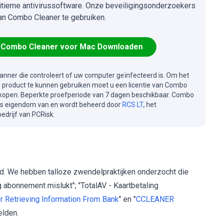
itieme antivirussoftware. Onze beveiligingsonderzoekers
an Combo Cleaner te gebruiken.
Combo Cleaner voor Mac Downloaden
canner die controleert of uw computer geïnfecteerd is. Om het
e product te kunnen gebruiken moet u een licentie van Combo
kopen. Beperkte proefperiode van 7 dagen beschikbaar. Combo
is eigendom van en wordt beheerd door
RCS LT
, het
drijf van PCRisk.
houd. We hebben talloze zwendelpraktijken onderzocht die
abonnement mislukt"; "TotalAV - Kaartbetaling
or Retrieving Information From Bank
" en "
CCLEANER
elden.