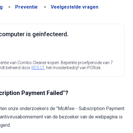
ng
Preventie
Veelgestelde vragen
computer is geïnfecteerd.
icentie van Combo Cleaner kopen. Beperkte proefperiode van 7
rdt beheerd door
RCS LT
, het moederbedrijf van PCRisk.
cription Payment Failed"?
kten onze onderzoekers de "McAfee - Subscription Payment
t antivirusabonnement van de bezoeker van de webpagina is
igerd.