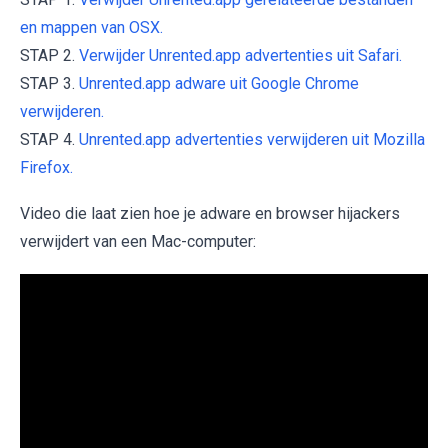
en mappen van OSX.
STAP 2.
Verwijder Unrented.app advertenties uit Safari.
STAP 3.
Unrented.app adware uit Google Chrome
verwijderen.
STAP 4.
Unrented.app advertenties verwijderen uit Mozilla
Firefox.
Video die laat zien hoe je adware en browser hijackers
verwijdert van een Mac-computer: