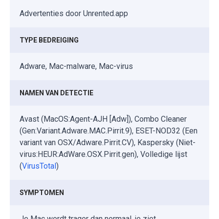
Advertenties door Unrented.app
TYPE BEDREIGING
Adware, Mac-malware, Mac-virus
NAMEN VAN DETECTIE
Avast (MacOS:Agent-AJH [Adw]), Combo Cleaner
(Gen:Variant.Adware.MAC.Pirrit.9), ESET-NOD32 (Een
variant van OSX/Adware.Pirrit.CV), Kaspersky (Niet-
virus:HEUR:AdWare.OSX.Pirrit.gen), Volledige lijst
(
VirusTotal
)
SYMPTOMEN
Je Mac wordt trager dan normaal, je ziet