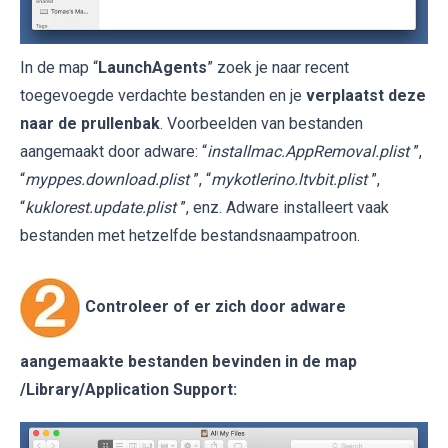
In de map “
LaunchAgents
” zoek je naar recent
toegevoegde verdachte bestanden en je
verplaatst deze
naar de prullenbak
. Voorbeelden van bestanden
aangemaakt door adware: “
installmac.AppRemoval.plist
”,
“
myppes.download.plist
”, “
mykotlerino.ltvbit.plist
”,
“
kuklorest.update.plist
”, enz. Adware installeert vaak
bestanden met hetzelfde bestandsnaampatroon.
Controleer of er zich door adware
aangemaakte bestanden bevinden in de map
/Library/Application Support
: