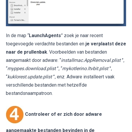
In de map “
LaunchAgents
” zoek je naar recent
toegevoegde verdachte bestanden en
je verplaatst deze
naar de prullenbak
. Voorbeelden van bestanden
aangemaakt door adware: “
installmac.AppRemoval.plist
”,
“
myppes.download.plist
”, “
mykotlerino.ltvbit.plist
”,
“
kuklorest.update.plist
”, enz. Adware installeert vaak
verschillende bestanden met hetzelfde
bestandsnaampatroon.
Controleer of er zich door adware
aangemaakte bestanden bevinden in de