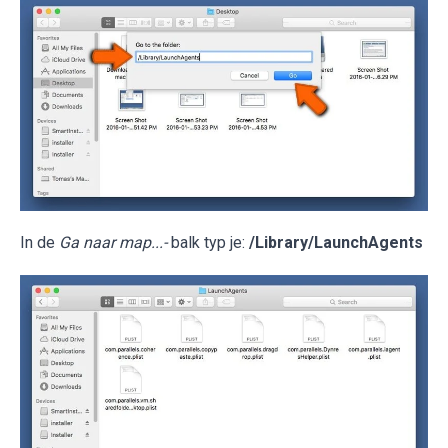
In de
Ga naar map...-
balk typ je:
/Library/LaunchAgents