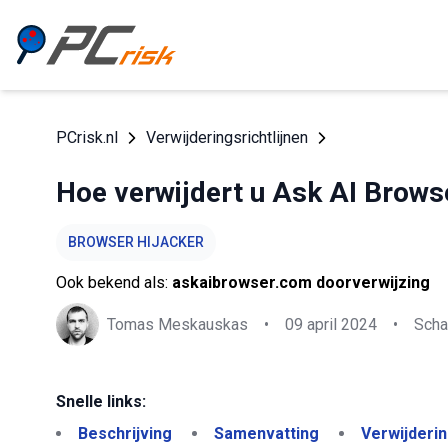
PCrisk.nl
Verwijderingsrichtlijnen
Hoe verwijdert u Ask AI Browse
BROWSER HIJACKER
Ook bekend als:
askaibrowser.com doorverwijzing
Tomas Meskauskas
•
09 april 2024
•
Scha
Snelle links:
Beschrijving
Samenvatting
Verwijderi