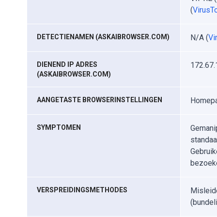
(
VirusTo
DETECTIENAMEN (ASKAIBROWSER.COM)
N/A (
Vi
DIENEND IP ADRES
172.67.
(ASKAIBROWSER.COM)
AANGETASTE BROWSERINSTELLINGEN
Homepag
SYMPTOMEN
Gemanip
standaa
Gebruik
bezoeke
VERSPREIDINGSMETHODES
Misleid
(bundeli