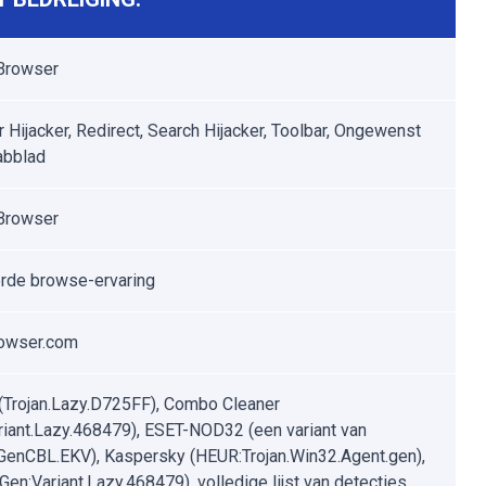
Browser
 Hijacker, Redirect, Search Hijacker, Toolbar, Ongewenst
abblad
Browser
rde browse-ervaring
rowser.com
 (Trojan.Lazy.D725FF), Combo Cleaner
riant.Lazy.468479), ESET-NOD32 (een variant van
enCBL.EKV), Kaspersky (HEUR:Trojan.Win32.Agent.gen),
Gen:Variant.Lazy.468479), volledige lijst van detecties