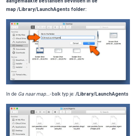
aangemaakte bestanden bevinden in de
map /Library/LaunchAgents folder:
In de
Ga naar map...-
balk typ je:
/Library/LaunchAgents