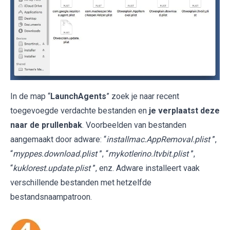
In de map “
LaunchAgents
” zoek je naar recent
toegevoegde verdachte bestanden en
je verplaatst deze
naar de prullenbak
. Voorbeelden van bestanden
aangemaakt door adware: “
installmac.AppRemoval.plist
”,
“
myppes.download.plist
”, “
mykotlerino.ltvbit.plist
”,
“
kuklorest.update.plist
”, enz. Adware installeert vaak
verschillende bestanden met hetzelfde
bestandsnaampatroon.