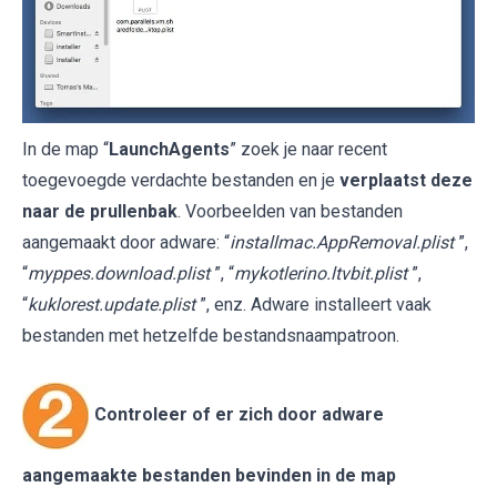
In de map “
LaunchAgents
” zoek je naar recent
toegevoegde verdachte bestanden en je
verplaatst deze
naar de prullenbak
. Voorbeelden van bestanden
aangemaakt door adware: “
installmac.AppRemoval.plist
”,
“
myppes.download.plist
”, “
mykotlerino.ltvbit.plist
”,
“
kuklorest.update.plist
”, enz. Adware installeert vaak
bestanden met hetzelfde bestandsnaampatroon.
Controleer of er zich door adware
aangemaakte bestanden bevinden in de map