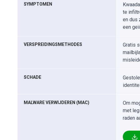
SYMPTOMEN
Kwaadaa
te infil
en dus 
een geï
VERSPREIDINGSMETHODES
Gratis 
mailbij
misleid
SCHADE
Gestole
identite
MALWARE VERWIJDEREN (MAC)
Om moge
met leg
raden a