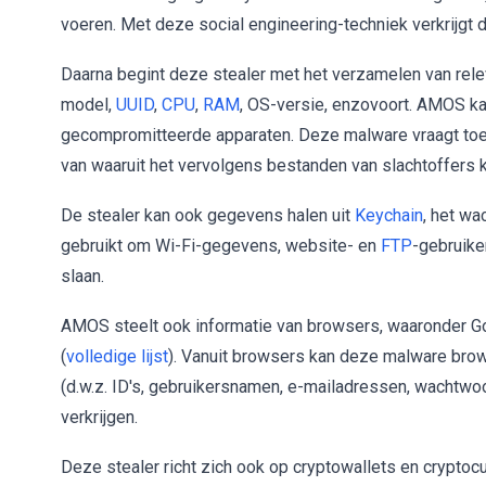
voeren. Met deze social engineering-techniek verkrijgt
Daarna begint deze stealer met het verzamelen van rel
model,
UUID
,
CPU
,
RAM
, OS-versie, enzovoort. AMOS ka
gecompromitteerde apparaten. Deze malware vraagt toe
van waaruit het vervolgens bestanden van slachtoffers
De stealer kan ook gegevens halen uit
Keychain
, het w
gebruikt om Wi-Fi-gegevens, website- en
FTP
-gebruike
slaan.
AMOS steelt ook informatie van browsers, waaronder Go
(
volledige lijst
). Vanuit browsers kan deze malware br
(d.w.z. ID's, gebruikersnamen, e-mailadressen, wachtwoo
verkrijgen.
Deze stealer richt zich ook op cryptowallets en crypto