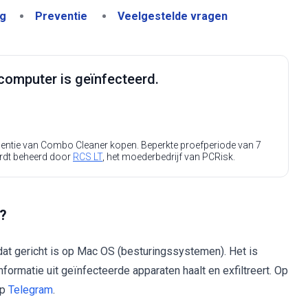
ng
Preventie
Veelgestelde vragen
computer is geïnfecteerd.
icentie van Combo Cleaner kopen. Beperkte proefperiode van 7
rdt beheerd door
RCS LT
, het moederbedrijf van PCRisk.
?
t gericht is op Mac OS (besturingssystemen). Het is
formatie uit geïnfecteerde apparaten haalt en exfiltreert. Op
op
Telegram
.