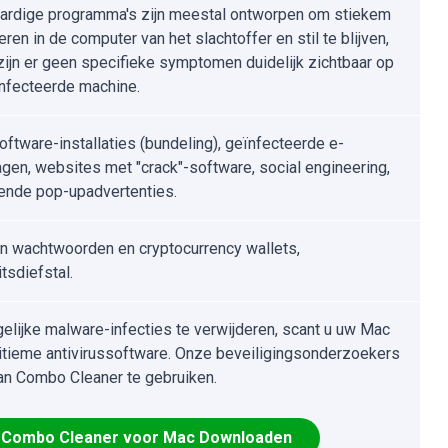
rdige programma's zijn meestal ontworpen om stiekem
treren in de computer van het slachtoffer en stil te blijven,
zijn er geen specifieke symptomen duidelijk zichtbaar op
nfecteerde machine.
software-installaties (bundeling), geïnfecteerde e-
lagen, websites met "crack"-software, social engineering,
ende pop-upadvertenties.
n wachtwoorden en cryptocurrency wallets,
itsdiefstal.
lijke malware-infecties te verwijderen, scant u uw Mac
itieme antivirussoftware. Onze beveiligingsonderzoekers
an Combo Cleaner te gebruiken.
Combo Cleaner voor Mac Downloaden