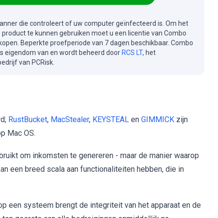
canner die controleert of uw computer geïnfecteerd is. Om het
e product te kunnen gebruiken moet u een licentie van Combo
kopen. Beperkte proefperiode van 7 dagen beschikbaar. Combo
is eigendom van en wordt beheerd door
RCS LT
, het
drijf van PCRisk.
rd;
RustBucket
,
MacStealer
,
KEYSTEAL
en
GIMMICK
zijn
 op Mac OS.
bruikt om inkomsten te genereren - maar de manier waarop
an een breed scala aan functionaliteiten hebben, die in
 een systeem brengt de integriteit van het apparaat en de