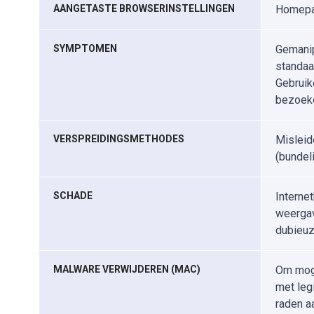
AANGETASTE BROWSERINSTELLINGEN
Homepag
SYMPTOMEN
Gemanip
standaa
Gebruik
bezoeke
VERSPREIDINGSMETHODES
Misleid
(bundeli
SCHADE
Interne
weergav
dubieuz
MALWARE VERWIJDEREN (MAC)
Om moge
met leg
raden a