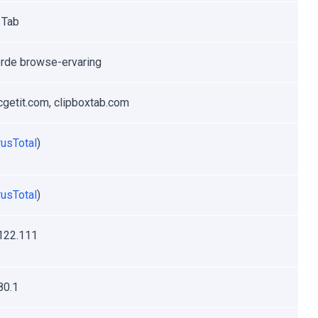
 Tab
rde browse-ervaring
rcgetit.com, clipboxtab.com
rusTotal
)
rusTotal
)
122.111
80.1