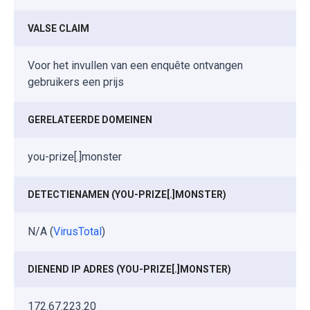
VALSE CLAIM
Voor het invullen van een enquête ontvangen
gebruikers een prijs
GERELATEERDE DOMEINEN
you-prize[.]monster
DETECTIENAMEN (YOU-PRIZE[.]MONSTER)
N/A (
VirusTotal
)
DIENEND IP ADRES (YOU-PRIZE[.]MONSTER)
172.67.223.20