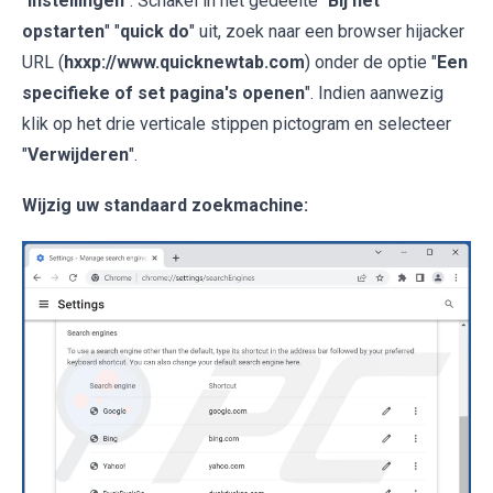
"
Instellingen
". Schakel in het gedeelte "
Bij het
opstarten
" "
quick do
" uit, zoek naar een browser hijacker
URL (
hxxp://www.quicknewtab.com
) onder de optie "
Een
specifieke of set pagina's openen
". Indien aanwezig
klik op het drie verticale stippen pictogram en selecteer
"
Verwijderen
".
Wijzig uw standaard zoekmachine: