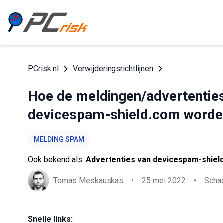
PCrisk.nl
Verwijderingsrichtlijnen
Hoe de meldingen/advertenties
devicespam-shield.com worde
MELDING SPAM
Ook bekend als:
Advertenties van devicespam-shiel
Tomas Meskauskas
•
25 mei 2022
•
Schad
Snelle links: