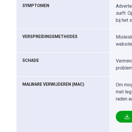
SYMPTOMEN
Adverte
surft. 
bij het 
VERSPREIDINGSMETHODES
Misleid
website
SCHADE
Vermind
problem
MALWARE VERWIJDEREN (MAC)
Om moge
met leg
raden a