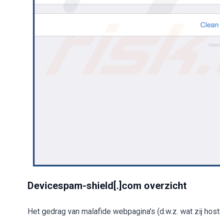
Devicespam-shield[.]com overzicht
Het gedrag van malafide webpagina's (d.w.z. wat zij hos