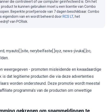
canner die controleert of uw computer geïnfecteerd is. Om het
e product te kunnen gebruiken moet u een licentie van Combo
kopen. Beperkte proefperiode van 7 dagen beschikbaar. Combo
is eigendom van en wordt beheerd door
RCS LT
, het
drijf van PCRisk.
 myauto[.]site, nerybelfaste[.]xyz, news-jivuka[.]cc,
elden.
en weergegeven - promoten misleidende en kwaadaardige
jk is dat legitieme producten die via deze advertenties
elaars worden ondersteund. Deze promotie wordt meestal
affiliate programma's van de producten om onwettige
temming gekregen om spammeldingen te