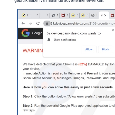
gebruikmaken van malafide advertentienetwerken.