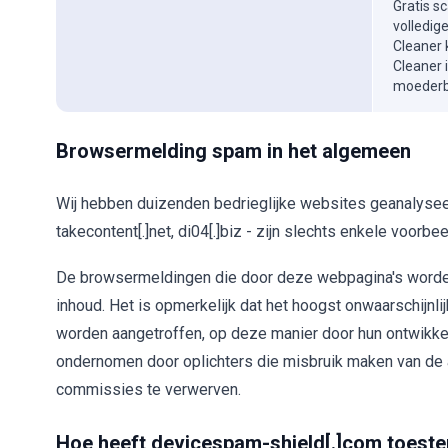
Gratis s
volledig
Cleaner 
Cleaner 
moederbe
Browsermelding spam in het algemeen
Wij hebben duizenden bedrieglijke websites geanalyseerd;
takecontent[.]net, di04[.]biz - zijn slechts enkele voorbe
De browsermeldingen die door deze webpagina's word
inhoud. Het is opmerkelijk dat het hoogst onwaarschijnli
worden aangetroffen, op deze manier door hun ontwikk
ondernomen door oplichters die misbruik maken van de 
commissies te verwerven.
Hoe heeft devicespam-shield[.]com toes