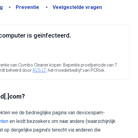
ng
Preventie
Veelgestelde vragen
computer is geïnfecteerd.
icentie van Combo Cleaner kopen. Beperkte proefperiode van 7
rdt beheerd door
RCS LT
, het moederbedrijf van PCRisk.
ld[.]com?
dekten we de bedrieglijke pagina van devicespam-
hten
en leidt bezoekers om naar andere (waarschijnlijk
op dergelijke pagina's terecht via anderen die