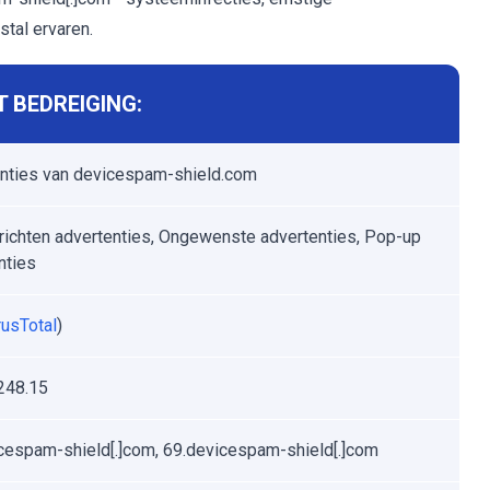
stal ervaren.
 BEDREIGING:
nties van devicespam-shield.com
ichten advertenties, Ongewenste advertenties, Pop-up
nties
rusTotal
)
248.15
cespam-shield[.]com, 69.devicespam-shield[.]com