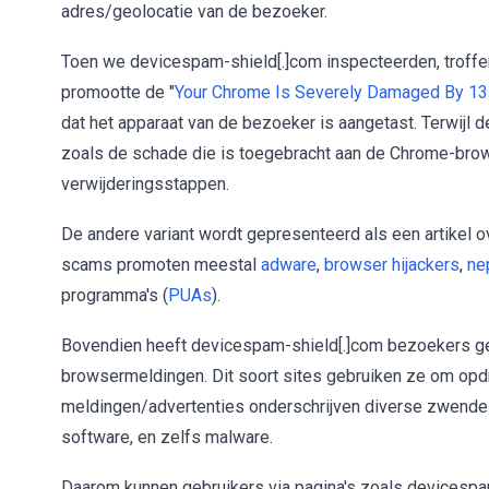
adres/geolocatie van de bezoeker.
Toen we devicespam-shield[.]com inspecteerden, troffen
promootte de "
Your Chrome Is Severely Damaged By 13
dat het apparaat van de bezoeker is aangetast. Terwijl 
zoals de schade die is toegebracht aan de Chrome-brow
verwijderingsstappen.
De andere variant wordt gepresenteerd als een artikel 
scams promoten meestal
adware
,
browser hijackers
,
ne
programma's (
PUAs
).
Bovendien heeft devicespam-shield[.]com bezoekers g
browsermeldingen. Dit soort sites gebruiken ze om opd
meldingen/advertenties onderschrijven diverse zwendel
software, en zelfs malware.
Daarom kunnen gebruikers via pagina's zoals devicespam