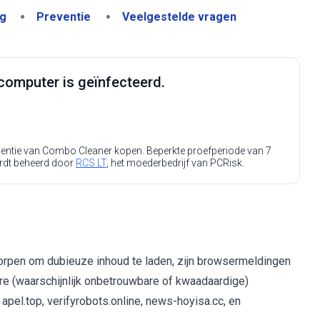
ng
Preventie
Veelgestelde vragen
computer is geïnfecteerd.
icentie van Combo Cleaner kopen. Beperkte proefperiode van 7
rdt beheerd door
RCS LT
, het moederbedrijf van PCRisk.
tworpen om dubieuze inhoud te laden, zijn browsermeldingen
re (waarschijnlijk onbetrouwbare of kwaadaardige)
 apel.top, verifyrobots.online, news-hoyisa.cc, en