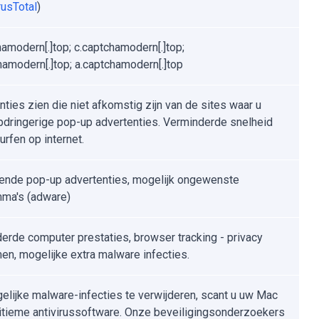
rusTotal
)
hamodern[.]top; c.captchamodern[.]top;
hamodern[.]top; a.captchamodern[.]top
nties zien die niet afkomstig zijn van de sites waar u
Opdringerige pop-up advertenties. Verminderde snelheid
surfen op internet.
ende pop-up advertenties, mogelijk ongewenste
ma's (adware)
erde computer prestaties, browser tracking - privacy
en, mogelijke extra malware infecties.
lijke malware-infecties te verwijderen, scant u uw Mac
itieme antivirussoftware. Onze beveiligingsonderzoekers