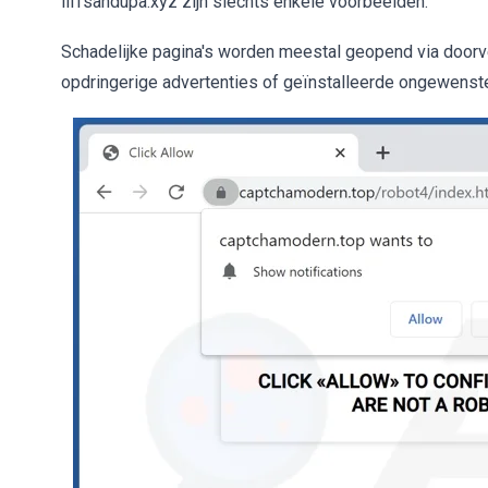
liffsandupa.xyz zijn slechts enkele voorbeelden.
Schadelijke pagina's worden meestal geopend via doorv
opdringerige advertenties of geïnstalleerde ongewenst