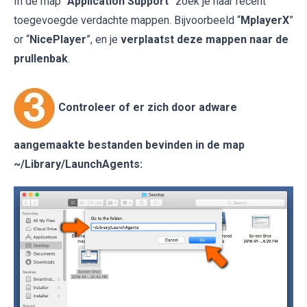
In de map “
Application Support
” zoek je naar recent
toegevoegde verdachte mappen. Bijvoorbeeld “
MplayerX
”
or “
NicePlayer
”, en je
verplaatst deze mappen naar de
prullenbak
.
Controleer of er zich door adware
aangemaakte bestanden bevinden in de map
~/Library/LaunchAgents
: