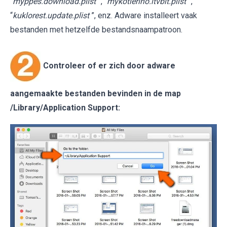
“
myppes.download.plist
”, “
mykotlerino.ltvbit.plist
”,
“
kuklorest.update.plist
”, enz. Adware installeert vaak
bestanden met hetzelfde bestandsnaampatroon.
Controleer of er zich door adware
aangemaakte bestanden bevinden in de map
/Library/Application Support
: