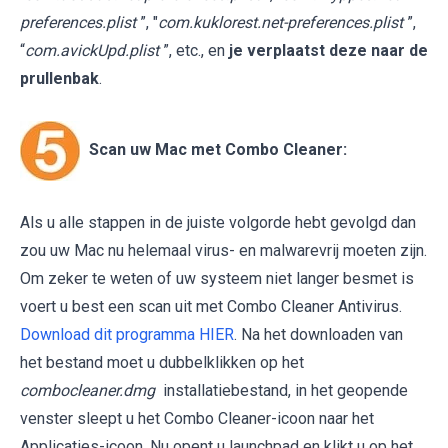
preferences.plist
”, "
com.kuklorest.net-preferences.plist
”,
“
com.avickUpd.plist
”, etc., en
je verplaatst deze naar de
prullenbak
.
Scan uw Mac met Combo Cleaner:
Als u alle stappen in de juiste volgorde hebt gevolgd dan
zou uw Mac nu helemaal virus- en malwarevrij moeten zijn.
Om zeker te weten of uw systeem niet langer besmet is
voert u best een scan uit met Combo Cleaner Antivirus.
Download dit programma HIER
. Na het downloaden van
het bestand moet u dubbelklikken op het
combocleaner.dmg
installatiebestand, in het geopende
venster sleept u het Combo Cleaner-icoon naar het
Applicaties-icoon. Nu opent u launchpad en klikt u op het