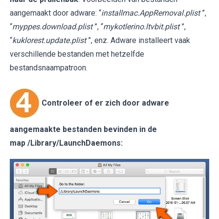
aangemaakt door adware: “
installmac.AppRemoval.plist
”,
“
myppes.download.plist
”, “
mykotlerino.ltvbit.plist
”,
“
kuklorest.update.plist
”, enz. Adware installeert vaak
verschillende bestanden met hetzelfde
bestandsnaampatroon.
Controleer of er zich door adware
aangemaakte bestanden bevinden in de
map
/Library/LaunchDaemons
: