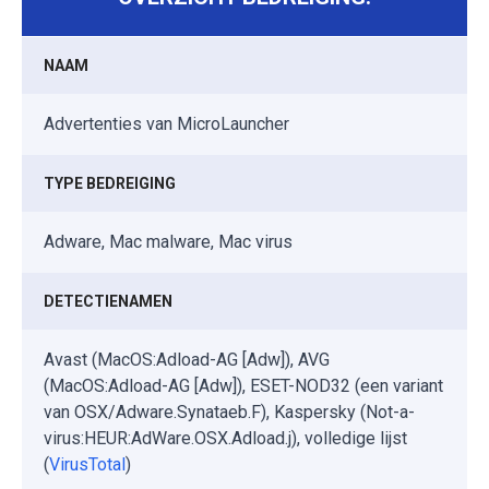
NAAM
Advertenties van MicroLauncher
TYPE BEDREIGING
Adware, Mac malware, Mac virus
DETECTIENAMEN
Avast (MacOS:Adload-AG [Adw]), AVG
(MacOS:Adload-AG [Adw]), ESET-NOD32 (een variant
van OSX/Adware.Synataeb.F), Kaspersky (Not-a-
virus:HEUR:AdWare.OSX.Adload.j), volledige lijst
(
VirusTotal
)