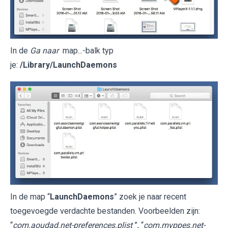
In de
Ga naar
map...-balk typ
je:
/Library/LaunchDaemons
In de map “
LaunchDaemons
” zoek je naar recent
toegevoegde verdachte bestanden. Voorbeelden zijn:
“
com.aoudad.net-preferences.plist
”, “
com.myppes.net-