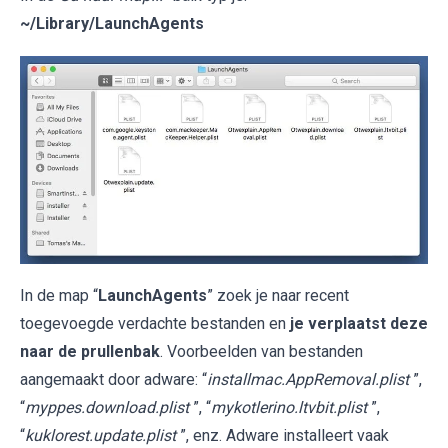
~/Library/LaunchAgents
In de map “
LaunchAgents
” zoek je naar recent
toegevoegde verdachte bestanden en
je verplaatst deze
naar de prullenbak
. Voorbeelden van bestanden
aangemaakt door adware: “
installmac.AppRemoval.plist
”,
“
myppes.download.plist
”, “
mykotlerino.ltvbit.plist
”,
“
kuklorest.update.plist
”, enz. Adware installeert vaak