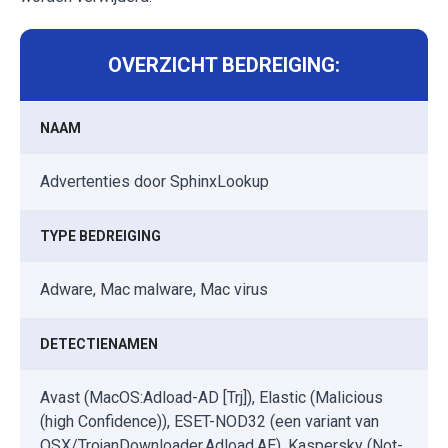
OVERZICHT BEDREIGING:
NAAM
Advertenties door SphinxLookup
TYPE BEDREIGING
Adware, Mac malware, Mac virus
DETECTIENAMEN
Avast (MacOS:Adload-AD [Trj]), Elastic (Malicious
(high Confidence)), ESET-NOD32 (een variant van
OSX/TrojanDownloader.Adload.AE), Kaspersky (Not-