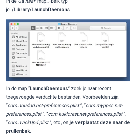
In de
Ga naar
map...-balk typ
je:
/Library/LaunchDaemons
In de map “
LaunchDaemons
” zoek je naar recent
toegevoegde verdachte bestanden. Voorbeelden zijn:
“
com.aoudad.net-preferences.plist
”, “
com.myppes.net-
preferences.plist
”, "
com.kuklorest.net-preferences.plist
”,
“
com.avickUpd.plist
”, etc., en
je verplaatst deze naar de
prullenbak
.