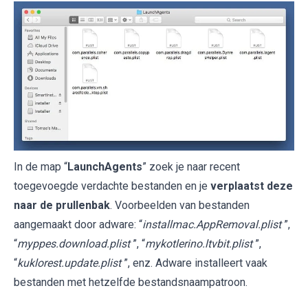
In de map “
LaunchAgents
” zoek je naar recent
toegevoegde verdachte bestanden en je
verplaatst deze
naar de prullenbak
. Voorbeelden van bestanden
aangemaakt door adware: “
installmac.AppRemoval.plist
”,
“
myppes.download.plist
”, “
mykotlerino.ltvbit.plist
”,
“
kuklorest.update.plist
”, enz. Adware installeert vaak
bestanden met hetzelfde bestandsnaampatroon.