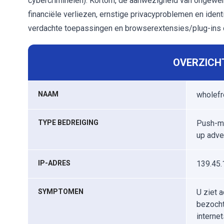
cybercriminelen). Kortom, de aanwezigheid van ongewen
financiële verliezen, ernstige privacyproblemen en iden
verdachte toepassingen en browserextensies/plug-ins on
OVERZICHT
NAAM
wholef
TYPE BEDREIGING
Push-me
up adve
IP-ADRES
139.45.
SYMPTOMEN
U ziet a
bezocht
interne