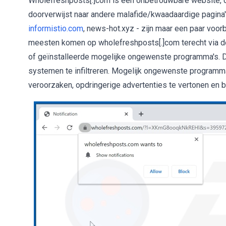
Wholefreshposts[.]com is een onbetrouwbare website, d
doorverwijst naar andere malafide/kwaadaardige pagina's.
informistio.com
, news-hot.xyz - zijn maar een paar voo
meesten komen op wholefreshposts[.]com terecht via do
of geïnstalleerde mogelijke ongewenste programma's. 
systemen te infiltreren. Mogelijk ongewenste programm
veroorzaken, opdringerige advertenties te vertonen en