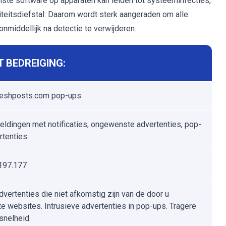
ste software op apparaten kan leiden tot systeeminfecties,
titeitsdiefstal. Daarom wordt sterk aangeraden om alle
middellijk na detectie te verwijderen.
 BEDREIGING:
reshposts.com pop-ups
ldingen met notificaties, ongewenste advertenties, pop-
rtenties
197.177
dvertenties die niet afkomstig zijn van de door u
e websites. Intrusieve advertenties in pop-ups. Tragere
tsnelheid.