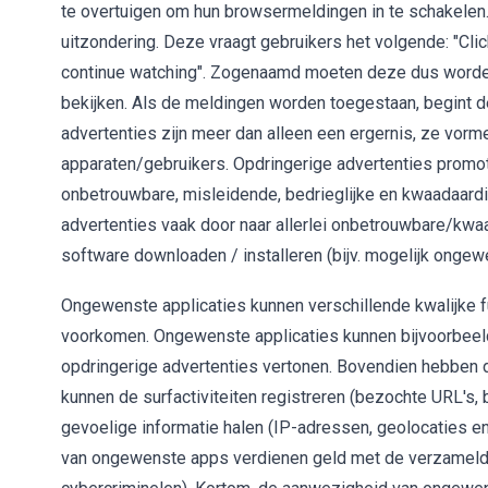
te overtuigen om hun browsermeldingen in te schakelen
uitzondering. Deze vraagt gebruikers het volgende: "Clic
continue watching". Zogenaamd moeten deze dus worde
bekijken. Als de meldingen worden toegestaan, begint d
advertenties zijn meer dan alleen een ergernis, ze vorm
apparaten/gebruikers. Opdringerige advertenties promot
onbetrouwbare, misleidende, bedrieglijke en kwaadaardi
advertenties vaak door naar allerlei onbetrouwbare/kw
software downloaden / installeren (bijv. mogelijk onge
Ongewenste applicaties kunnen verschillende kwalijke f
voorkomen. Ongewenste applicaties kunnen bijvoorbeeld
opdringerige advertenties vertonen. Bovendien hebben 
kunnen de surfactiviteiten registreren (bezochte URL's, 
gevoelige informatie halen (IP-adressen, geolocaties e
van ongewenste apps verdienen geld met de verzameld