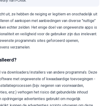
drijf van PCRisk.
 uit, ze hebben de neiging er legitiem en onschadelijk uit
lleren of aankopen met aanbiedingen van diverse "nuttige"
rken echter zelden. Het enige doel van ongewenste apps is
aliteit en veiligheid voor de gebruiker zijn dus irrelevant.
ngewenste programma's sites geforceerd openen,
gevens verzamelen.
alleerd?
via downloaders/installers van andere programma's. Deze
 software met ongewenste of kwaadaardige toevoegingen -
tallatieprocessen (bijv. negeren van voorwaarden,
ties, enz.) verhogen het risico dat gebundelde inhoud
 opdringerige advertenties gebruikt om mogelijk
likt, kunnen de advertenties scripts uitvoeren om deze