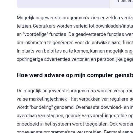
moederbe
Mogelijk ongewenste programma's zien er zelden verdacht
te zien. Gebruikers worden verleid tot downloaden/insta
en "voordelige" functies. De geadverteerde functies we
om inkomsten te genereren voor de ontwikkelaars; function
In plaats van beloftes na te komen, kunnen mogelijk o
opdringerige advertenties vertonen en persoonlijke ge
Hoe werd adware op mijn computer geïnst
De mogelijk ongewenste programma's worden verspreid 
valse marketingtechniek - het verpakken van reguliere
wordt "bundeling" genoemd. Overhaaste download- en ins
overslaan van stappen, gebruik van vooraf ingestelde op
onbedoeld in het systeem wordt toegelaten. Ook worden
ongewenste programma's te verspreiden. Eenmaal aangek