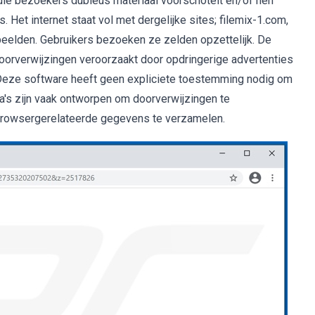
ie bezoekers dubieus materiaal voorschotelt en/of hen
 Het internet staat vol met dergelijke sites; filemix-1.com,
rbeelden. Gebruikers bezoeken ze zelden opzettelijk. De
orverwijzingen veroorzaakt door opdringerige advertenties
Deze software heeft geen expliciete toestemming nodig om
a's zijn vaak ontworpen om doorverwijzingen te
 browsergerelateerde gegevens te verzamelen.