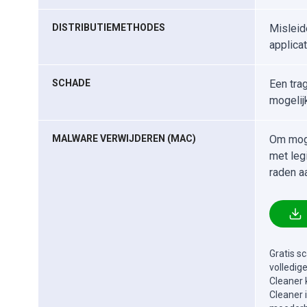
DISTRIBUTIEMETHODES
Misleid
applica
SCHADE
Een tra
mogelij
MALWARE VERWIJDEREN (MAC)
Om moge
met leg
raden a
Gratis s
volledig
Cleaner 
Cleaner 