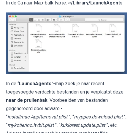
In de Ga naar Map-balk typ je:
~/Library/LaunchAgents
In de “
LaunchAgents
”-map zoek je naar recent
toegevoegde verdachte bestanden en je verplaatst deze
naar de prullenbak
. Voorbeelden van bestanden
gegenereerd door adware -
“
installmac.AppRemoval.plist
”, “
myppes.download.plist
”,
“
mykotlerino.ltvbit.plist
”, “
kuklorest.update.plist
”, etc.