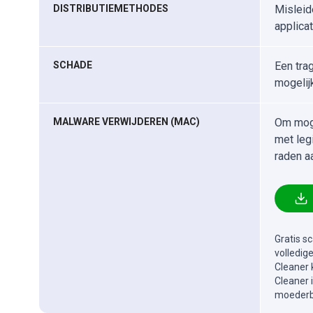
DISTRIBUTIEMETHODES
Misleid
applica
SCHADE
Een tra
mogelij
MALWARE VERWIJDEREN (MAC)
Om moge
met leg
raden a
Gratis s
volledig
Cleaner 
Cleaner 
moederbe