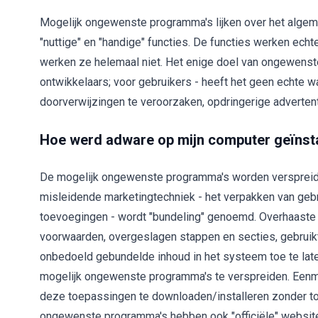
Mogelijk ongewenste programma's lijken over het algemee
"nuttige" en "handige" functies. De functies werken ech
werken ze helemaal niet. Het enige doel van ongewenst
ontwikkelaars; voor gebruikers - heeft het geen echte
doorverwijzingen te veroorzaken, opdringerige adverte
Hoe werd adware op mijn computer geïnst
De mogelijk ongewenste programma's worden verspreid 
misleidende marketingtechniek - het verpakken van geb
toevoegingen - wordt "bundeling" genoemd. Overhaaste 
voorwaarden, overgeslagen stappen en secties, gebruikte
onbedoeld gebundelde inhoud in het systeem toe te lat
mogelijk ongewenste programma's te verspreiden. Eenma
deze toepassingen te downloaden/installeren zonder t
ongewenste programma's hebben ook "officiële" websi