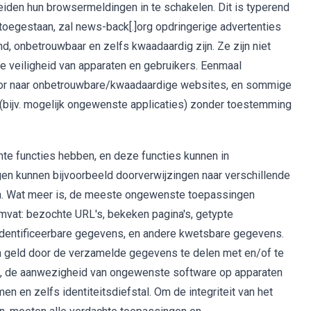
iden hun browsermeldingen in te schakelen. Dit is typerend
toegestaan, zal news-back[.]org opdringerige advertenties
, onbetrouwbaar en zelfs kwaadaardig zijn. Ze zijn niet
de veiligheid van apparaten en gebruikers. Eenmaal
door naar onbetrouwbare/kwaadaardige websites, en sommige
(bijv. mogelijk ongewenste applicaties) zonder toestemming
te functies hebben, en deze functies kunnen in
n kunnen bijvoorbeeld doorverwijzingen naar verschillende
en. Wat meer is, de meeste ongewenste toepassingen
omvat: bezochte URL's, bekeken pagina's, getypte
 identificeerbare gegevens, en andere kwetsbare gegevens.
n geld door de verzamelde gegevens te delen met en/of te
om, de aanwezigheid van ongewenste software op apparaten
en en zelfs identiteitsdiefstal. Om de integriteit van het