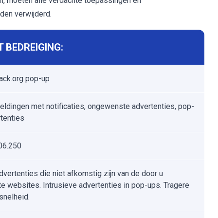
en, moeten alle verdachte toepassingen en
rden verwijderd.
 BEDREIGING:
ck.org pop-up
ldingen met notificaties, ongewenste advertenties, pop-
tenties
06.250
dvertenties die niet afkomstig zijn van de door u
e websites. Intrusieve advertenties in pop-ups. Tragere
tsnelheid.