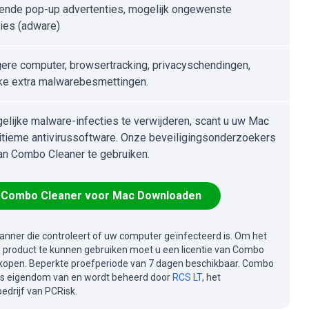
ende pop-up advertenties, mogelijk ongewenste
ties (adware)
gere computer, browsertracking, privacyschendingen,
ke extra malwarebesmettingen.
lijke malware-infecties te verwijderen, scant u uw Mac
itieme antivirussoftware. Onze beveiligingsonderzoekers
an Combo Cleaner te gebruiken.
Combo Cleaner voor Mac Downloaden
canner die controleert of uw computer geïnfecteerd is. Om het
e product te kunnen gebruiken moet u een licentie van Combo
kopen. Beperkte proefperiode van 7 dagen beschikbaar. Combo
is eigendom van en wordt beheerd door
RCS LT
, het
drijf van PCRisk.