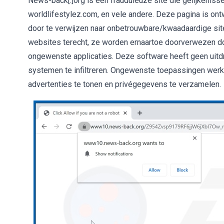
News-back[.]org is een frauduleuze site die gelijkenisse
worldlifestylez.com, en vele andere. Deze pagina is o
door te verwijzen naar onbetrouwbare/kwaadaardige sit
websites terecht, ze worden ernaartoe doorverwezen doo
ongewenste applicaties. Deze software heeft geen uitd
systemen te infiltreren. Ongewenste toepassingen werk
advertenties te tonen en privégegevens te verzamelen.