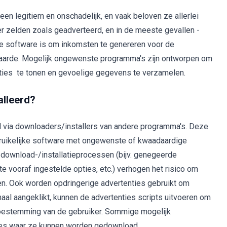
n legitiem en onschadelijk, en vaak beloven ze allerlei
ter zelden zoals geadverteerd, en in de meeste gevallen -
e software is om inkomsten te genereren voor de
 waarde. Mogelijk ongewenste programma's zijn ontworpen om
nties te tonen en gevoelige gegevens te verzamelen.
alleerd?
via downloaders/installers van andere programma's. Deze
ruikelijke software met ongewenste of kwaadaardige
download-/installatieprocessen (bijv. genegeerde
 vooraf ingestelde opties, etc.) verhogen het risico om
en. Ook worden opdringerige advertenties gebruikt om
al aangeklikt, kunnen de advertenties scripts uitvoeren om
oestemming van de gebruiker. Sommige mogelijk
tes waar ze kunnen worden gedownload.