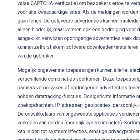
valse CAPTCHA-verificatie) om bezoekers ertoe te verle
voor alle kwaadaardige sites. Als de meldingen worden 
gaan tonen. De geleverde advertenties kunnen misleidend
alleen hinderlijk, maar vormen ook een bedreiging voor 
aangeklikt, verwijzen opdringerige advertenties vaak 
kunnen zelfs stiekem software downloaden/installeren 
van de gebruiker.
Mogelijk ongewenste toepassingen kunnen allerlei slech
verschillende combinaties voorkomen. Deze toepassinge
pagina's veroorzaken of opdringerige advertenties ton
hebben datatracking-functies. Doelgerichte informatie 
zoekopdrachten, IP-adressen, geolocaties, persoonlijk
De ontwikkelaars van ongewenste applicaties verdiene
verkopen aan derden (mogelijk cybercriminelen). Kort
kan leiden tot systeeminfecties, ernstige privacyproblem