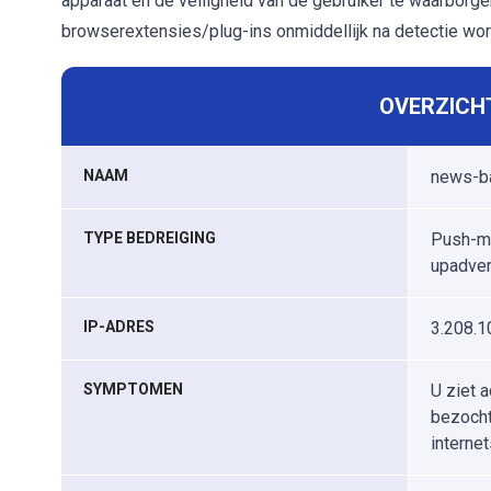
apparaat en de veiligheid van de gebruiker te waarborg
browserextensies/plug-ins onmiddellijk na detectie wo
OVERZICHT
NAAM
news-ba
TYPE BEDREIGING
Push-me
upadver
IP-ADRES
3.208.1
SYMPTOMEN
U ziet a
bezocht
interne