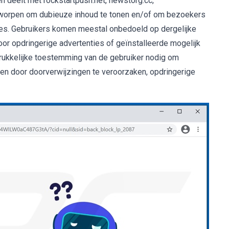
n deelt met rockstartpush.net, newstorg.cc,
ntworpen om dubieuze inhoud te tonen en/of om bezoekers
es. Gebruikers komen meestal onbedoeld op dergelijke
r opdringerige advertenties of geïnstalleerde mogelijk
rukkelijke toestemming van de gebruiker nodig om
en door doorverwijzingen te veroorzaken, opdringerige