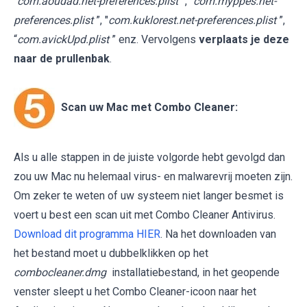
“
com.aoudad.net-preferences.plist
”, “
com.myppes.net-
preferences.plist
”, "
com.kuklorest.net-preferences.plist
”,
“
com.avickUpd.plist
” enz. Vervolgens
verplaats je deze
naar de prullenbak
.
Scan uw Mac met Combo Cleaner:
Als u alle stappen in de juiste volgorde hebt gevolgd dan
zou uw Mac nu helemaal virus- en malwarevrij moeten zijn.
Om zeker te weten of uw systeem niet langer besmet is
voert u best een scan uit met Combo Cleaner Antivirus.
Download dit programma HIER
. Na het downloaden van
het bestand moet u dubbelklikken op het
combocleaner.dmg
installatiebestand, in het geopende
venster sleept u het Combo Cleaner-icoon naar het