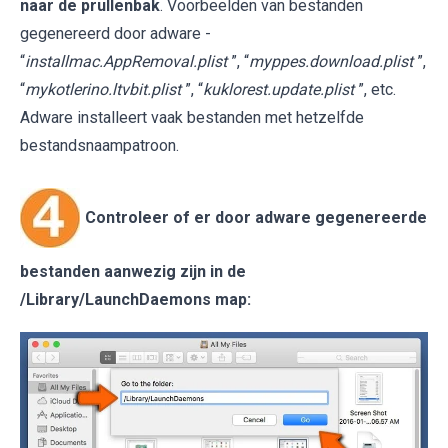
naar de prullenbak
. Voorbeelden van bestanden
gegenereerd door adware -
“
installmac.AppRemoval.plist
”, “
myppes.download.plist
”,
“
mykotlerino.ltvbit.plist
”, “
kuklorest.update.plist
”, etc.
Adware installeert vaak bestanden met hetzelfde
bestandsnaampatroon.
Controleer of er door adware gegenereerde
bestanden aanwezig zijn in de
/Library/LaunchDaemons
map: