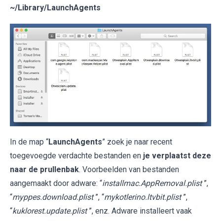
~/Library/LaunchAgents
In de map “
LaunchAgents
” zoek je naar recent
toegevoegde verdachte bestanden en
je verplaatst deze
naar de prullenbak
. Voorbeelden van bestanden
aangemaakt door adware: “
installmac.AppRemoval.plist
”,
“
myppes.download.plist
”, “
mykotlerino.ltvbit.plist
”,
“
kuklorest.update.plist
”, enz. Adware installeert vaak