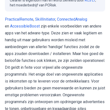
Cleaner is eigendom van en wordt beheerd door
RCS LT
,
het moederbedrijf van PCRisk.
PracticalRemote
,
SkillInitiator
,
ConnectedAnalog
en
AccessibleBoost
zijn enkele voorbeelden van andere
apps van het adware-type. Deze zien er vaak legitiem en
handig uit maar gebruikers worden misleid met
aanbiedingen van allerlei 'handige' functies zodat ze de
apps zouden downloaden / installeren. Maar hoe goed de
beloofde functies ook klinken, ze zijn zelden operationeel.
Dit geldt in feite voor vrijwel alle ongewenste
programma's. Het enige doel van ongewenste applicaties
is inkomsten op te leveren voor de ontwikkelaars. Voor
gebruikers bieden ze geen meerwaarde en kunnen ze juist
ernstige problemen veroorzaken. Ongewenste
programma's zijn ontworpen om opdringerige advertenties
te tonen, onbetrouwbare en kwaadaardige sites