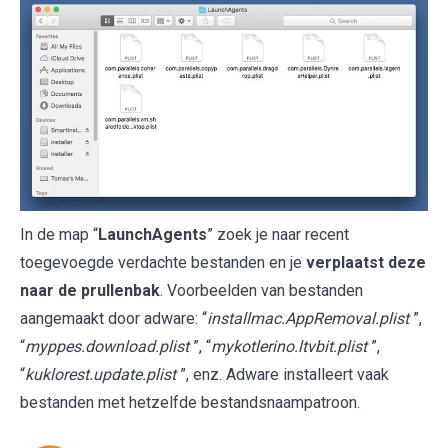
In de map “
LaunchAgents
” zoek je naar recent
toegevoegde verdachte bestanden en je
verplaatst deze
naar de prullenbak
. Voorbeelden van bestanden
aangemaakt door adware: “
installmac.AppRemoval.plist
”,
“
myppes.download.plist
”, “
mykotlerino.ltvbit.plist
”,
“
kuklorest.update.plist
”, enz. Adware installeert vaak
bestanden met hetzelfde bestandsnaampatroon.