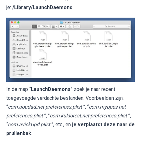
je:
/Library/LaunchDaemons
In de map “
LaunchDaemons
” zoek je naar recent
toegevoegde verdachte bestanden. Voorbeelden zijn:
“
com.aoudad.net-preferences.plist
”, “
com.myppes.net-
preferences.plist
”, "
com.kuklorest.net-preferences.plist
”,
“
com.avickUpd.plist
”, etc., en
je verplaatst deze naar de
prullenbak
.