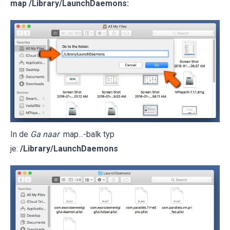
map
/Library/LaunchDaemons
:
In de
Ga naar
map...-balk typ
je:
/Library/LaunchDaemons