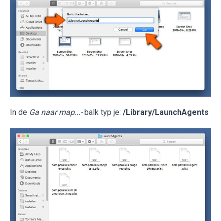
In de
Ga naar map...-
balk typ je:
/Library/LaunchAgents