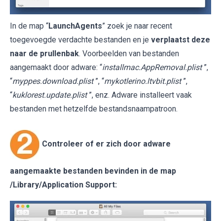
In de map “
LaunchAgents
” zoek je naar recent
toegevoegde verdachte bestanden en je
verplaatst deze
naar de prullenbak
. Voorbeelden van bestanden
aangemaakt door adware: “
installmac.AppRemoval.plist
”,
“
myppes.download.plist
”, “
mykotlerino.ltvbit.plist
”,
“
kuklorest.update.plist
”, enz. Adware installeert vaak
bestanden met hetzelfde bestandsnaampatroon.
Controleer of er zich door adware
aangemaakte bestanden bevinden in de map
/Library/Application Support
: