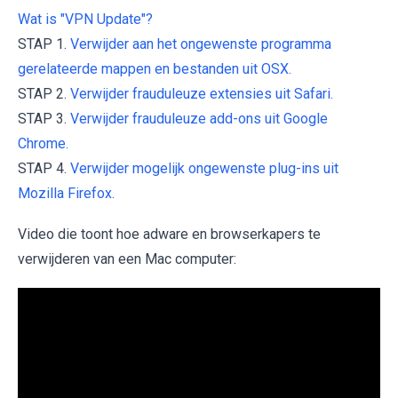
Wat is "VPN Update"?
STAP 1.
Verwijder aan het ongewenste programma
gerelateerde mappen en bestanden uit OSX.
STAP 2.
Verwijder frauduleuze extensies uit Safari.
STAP 3.
Verwijder frauduleuze add-ons uit Google
Chrome.
STAP 4.
Verwijder mogelijk ongewenste plug-ins uit
Mozilla Firefox.
Video die toont hoe adware en browserkapers te
verwijderen van een Mac computer: