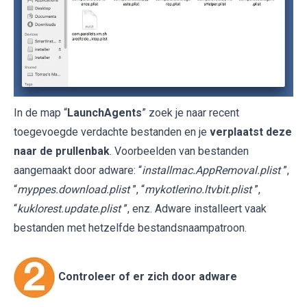
In de map “
LaunchAgents
” zoek je naar recent
toegevoegde verdachte bestanden en je
verplaatst deze
naar de prullenbak
. Voorbeelden van bestanden
aangemaakt door adware: “
installmac.AppRemoval.plist
”,
“
myppes.download.plist
”, “
mykotlerino.ltvbit.plist
”,
“
kuklorest.update.plist
”, enz. Adware installeert vaak
bestanden met hetzelfde bestandsnaampatroon.
Controleer of er zich door adware