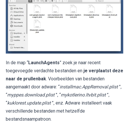
In de map “
LaunchAgents
” zoek je naar recent
toegevoegde verdachte bestanden en
je verplaatst deze
naar de prullenbak
. Voorbeelden van bestanden
aangemaakt door adware: “
installmac.AppRemoval.plist
”,
“
myppes.download.plist
”, “
mykotlerino.ltvbit.plist
”,
“
kuklorest.update.plist
”, enz. Adware installeert vaak
verschillende bestanden met hetzelfde
bestandsnaampatroon.