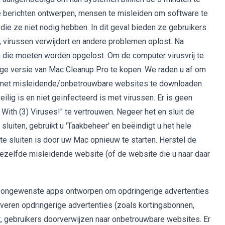
e berichten ontwerpen, mensen te misleiden om software te
ie ze niet nodig hebben. In dit geval bieden ze gebruikers
s, virussen verwijdert en andere problemen oplost. Na
jn die moeten worden opgelost. Om de computer virusvrij te
 versie van Mac Cleanup Pro te kopen. We raden u af ​​om
t met misleidende/onbetrouwbare websites te downloaden
eilig is en niet geïnfecteerd is met virussen. Er is geen
 With (3) Viruses!" te vertrouwen. Negeer het en sluit de
sluiten, gebruikt u 'Taakbeheer' en beëindigt u het hele
 sluiten is door uw Mac opnieuw te starten. Herstel de
ezelfde misleidende website (of de website die u naar daar
k ongewenste apps ontworpen om opdringerige advertenties
everen opdringerige advertenties (zoals kortingsbonnen,
t, gebruikers doorverwijzen naar onbetrouwbare websites. Er