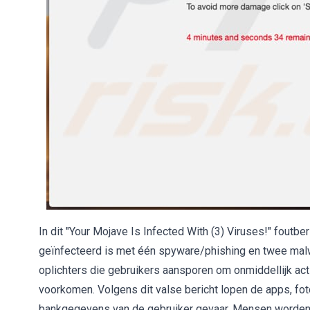
In dit "Your Mojave Is Infected With (3) Viruses!" fout
geïnfecteerd is met één spyware/phishing en twee malwa
oplichters die gebruikers aansporen om onmiddellijk a
voorkomen. Volgens dit valse bericht lopen de apps, fot
bankgegevens van de gebruiker gevaar. Mensen worden