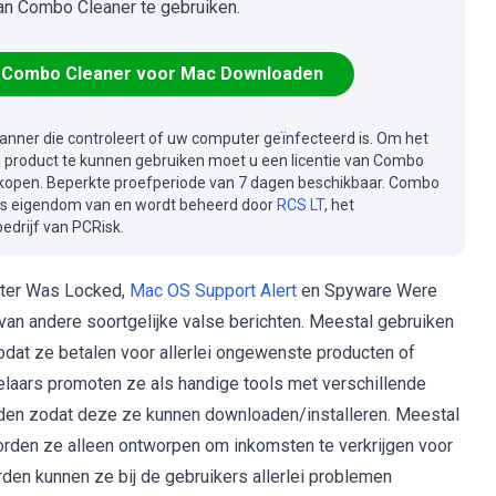
an Combo Cleaner te gebruiken.
Combo Cleaner voor Mac Downloaden
canner die controleert of uw computer geïnfecteerd is. Om het
e product te kunnen gebruiken moet u een licentie van Combo
kopen. Beperkte proefperiode van 7 dagen beschikbaar. Combo
is eigendom van en wordt beheerd door
RCS LT
, het
drijf van PCRisk.
puter Was Locked,
Mac OS Support Alert
en Spyware Were
van andere soortgelijke valse berichten. Meestal gebruiken
odat ze betalen voor allerlei ongewenste producten of
kelaars promoten ze als handige tools met verschillende
eiden zodat deze ze kunnen downloaden/installeren. Meestal
worden ze alleen ontworpen om inkomsten te verkrijgen voor
rden kunnen ze bij de gebruikers allerlei problemen