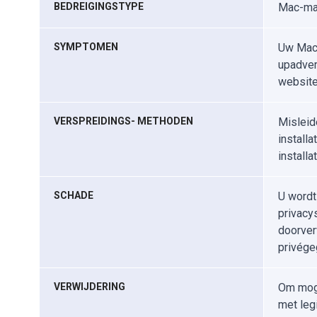
BEDREIGINGSTYPE
Mac-mal
SYMPTOMEN
Uw Mac 
upadver
website
VERSPREIDINGS- METHODEN
Misleid
install
install
SCHADE
U wordt
privacy
doorver
privége
VERWIJDERING
Om moge
met leg