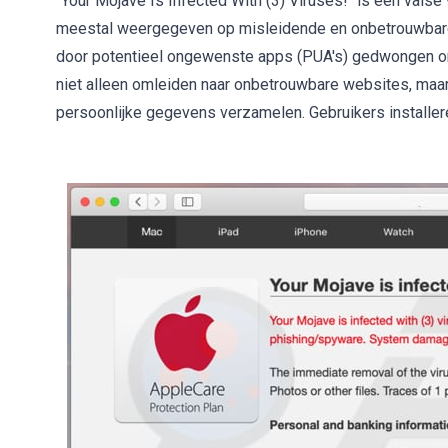
"Your Mojave Is Infected With (3) Viruses!" is een vals
meestal weergegeven op misleidende en onbetrouwbare
door potentieel ongewenste apps (PUA's) gedwongen om
niet alleen omleiden naar onbetrouwbare websites, maa
persoonlijke gegevens verzamelen. Gebruikers install