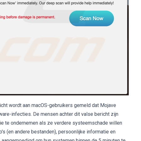
bericht wordt aan macOS-gebruikers gemeld dat Mojave
re-infecties. De mensen achter dit valse bericht zijn
ctie te ondernemen als ze verdere systeemschade willen
o's (en andere bestanden), persoonlijke informatie en
 aangemoedigd om hun systemen binnen de 5 minuten te