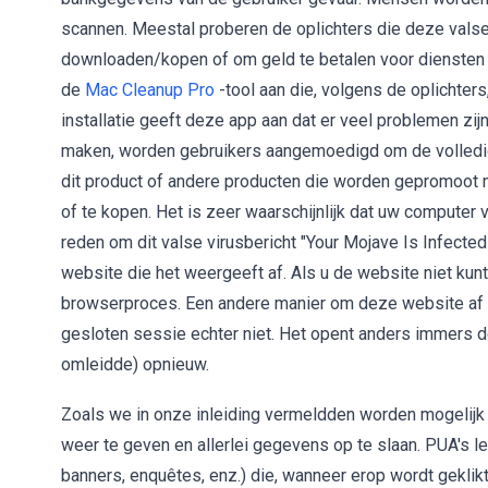
scannen. Meestal proberen de oplichters die deze vals
downloaden/kopen of om geld te betalen voor diensten d
de
Mac Cleanup Pro
-tool aan die, volgens de oplichter
installatie geeft deze app aan dat er veel problemen zi
maken, worden gebruikers aangemoedigd om de volledige
dit product of andere producten die worden gepromoo
of te kopen. Het is zeer waarschijnlijk dat uw computer v
reden om dit valse virusbericht "Your Mojave Is Infected
website die het weergeeft af. Als u de website niet kunt 
browserproces. Een andere manier om deze website af te
gesloten sessie echter niet. Het opent anders immers d
omleidde) opnieuw.
Zoals we in onze inleiding vermeldden worden mogelij
weer te geven en allerlei gegevens op te slaan. PUA's l
banners, enquêtes, enz.) die, wanneer erop wordt geklik