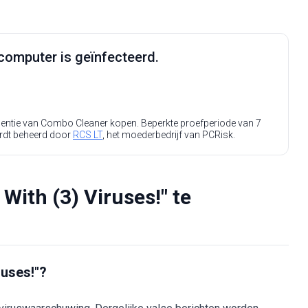
computer is geïnfecteerd.
icentie van Combo Cleaner kopen. Beperkte proefperiode van 7
rdt beheerd door
RCS LT
, het moederbedrijf van PCRisk.
With (3) Viruses!" te
ruses!"?