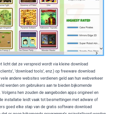
 licht dat ze verspreid wordt via kleine download
 clients', 'download tools', enz.) op freeware download
 vele andere websites verdienen geld aan hun webverkeer
keld werden om gebruikers aan te bieden bijkomende
. Volgens hen zouden de aangeboden apps origineel en
de installatie leidt vaak tot besmettingen met adware of
ers goed elke stap van de gratis software download
 dat er geen bijkomende programma's geïnstalleerd worden.