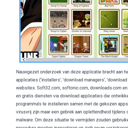
Nauwgezet onderzoek van deze applicatie bracht aan het
applicaties ('installers', 'download managers', 'download
websites. Soft32.com, softonic.com, downloads.com en
en gratis diensten via download applicaties die ontwik
programma's te installeren samen met de gekozen apps
virusvrij zijn maar een gebrek aan oplettendheid tijdens 
malware. Om deze situatie te vermijden zouden gebruik
procedure moeten inspecteren en zich ervan verzekeren