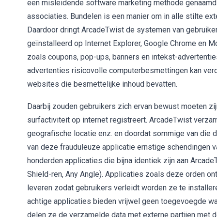
een misleidende software marketing methode genaamd 'b
associaties. Bundelen is een manier om in alle stilte ex
Daardoor dringt ArcadeTwist de systemen van gebruike
geïnstalleerd op Internet Explorer, Google Chrome en Mo
zoals coupons, pop-ups, banners en intekst-advertenties
advertenties risicovolle computerbesmettingen kan ve
websites die besmettelijke inhoud bevatten.
Daarbij zouden gebruikers zich ervan bewust moeten zi
surfactiviteit op internet registreert. ArcadeTwist verz
geografische locatie enz. en doordat sommige van die da
van deze frauduleuze applicatie ernstige schendingen va
honderden applicaties die bijna identiek zijn aan Arcade
Shield-ren, Any Angle). Applicaties zoals deze orden on
leveren zodat gebruikers verleidt worden ze te installer
achtige applicaties bieden vrijwel geen toegevoegde waa
delen ze de verzamelde data met externe partijen met d