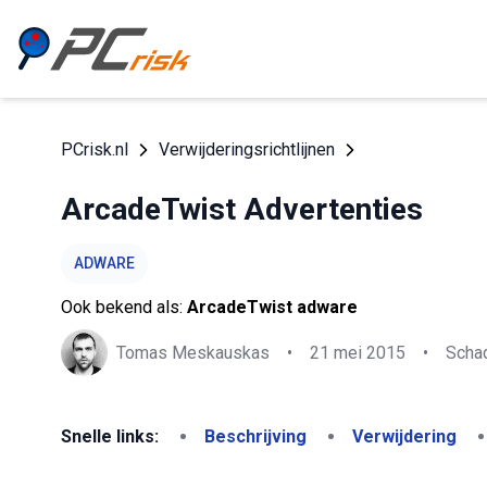
PCrisk.nl
Verwijderingsrichtlijnen
ArcadeTwist Advertenties
ADWARE
Ook bekend als:
ArcadeTwist adware
Tomas Meskauskas
•
21 mei 2015
•
Schad
Snelle links:
Beschrijving
Verwijdering