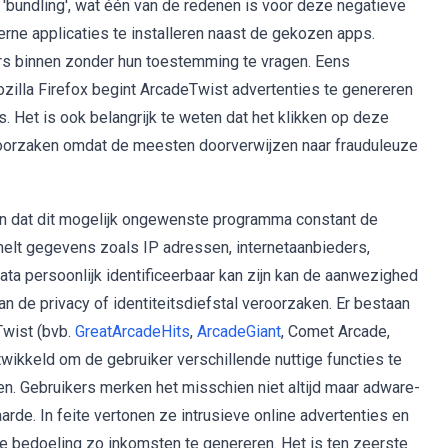
undling', wat één van de redenen is voor deze negatieve
terne applicaties te installeren naast de gekozen apps.
rs binnen zonder hun toestemming te vragen. Eens
zilla Firefox begint ArcadeTwist advertenties te genereren
. Het is ook belangrijk te weten dat het klikken op deze
roorzaken omdat de meesten doorverwijzen naar frauduleuze
jn dat dit mogelijk ongewenste programma constant de
amelt gegevens zoals IP adressen, internetaanbieders,
ta persoonlijk identificeerbaar kan zijn kan de aanwezighed
n de privacy of identiteitsdiefstal veroorzaken. Er bestaan
Twist (bvb.
GreatArcadeHits
,
ArcadeGiant
, Comet Arcade,
twikkeld om de gebruiker verschillende nuttige functies te
en. Gebruikers merken het misschien niet altijd maar adware-
rde. In feite vertonen ze intrusieve online advertenties en
e bedoeling zo inkomsten te genereren. Het is ten zeerste