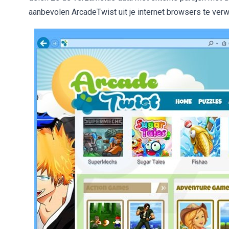
aanbevolen ArcadeTwist uit je internet browsers te verw