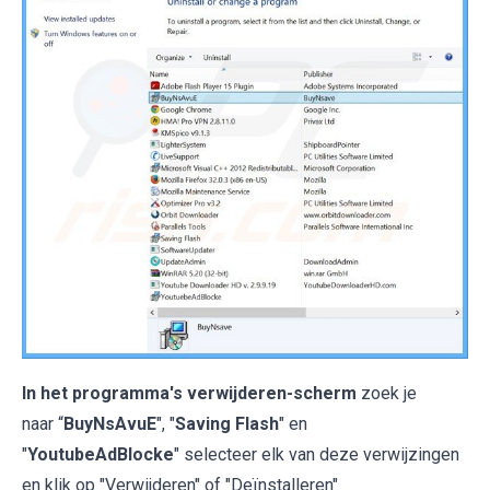
In het programma's verwijderen-scherm
zoek je
naar “
BuyNsAvuE
", "
Saving Flash
" en
"
YoutubeAdBlocke
" selecteer elk van deze verwijzingen
en klik op "Verwijderen" of "Deïnstalleren"