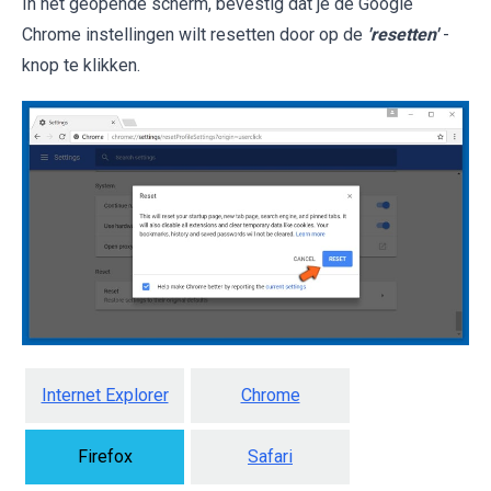
In het geopende scherm, bevestig dat je de Google
Chrome instellingen wilt resetten door op de
'resetten'
-
knop te klikken.
Internet Explorer
Chrome
Firefox
Safari