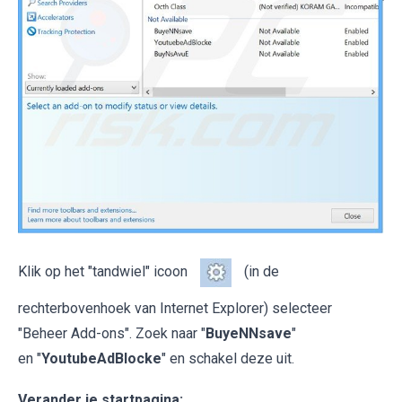
Klik op het "tandwiel" icoon
(in de
rechterbovenhoek van Internet Explorer) selecteer
"Beheer Add-ons". Zoek naar "
BuyeNNsave
"
en "
YoutubeAdBlocke
" en schakel deze uit.
Verander je startpagina: