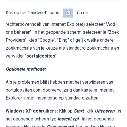
Klik op het "tandwiel" icoon
(in de
rechterbovenhoek van Internet Explorer) selecteer "Add-
ons beheren". In het geopende scherm selecteer je "Zoek
Providers", kies "Google", "Bing" of gelijk welke andere
zoekmachine van je keuze als standaard zoekmachine en
verwijder "
portaldosites
".
Optionele methode:
Als je problemen blijft hebben met het verwijderen van
portaldosites.com doorverwijzing dan kan je je Internet
Explorer instellingen terug op standaard zetten.
Windows XP gebruikers:
Klik op
Start
, klik
Uitvoeren
, in
het geopende scherm typ
inetcpl.cpl
. In het geopende
scherm klik je op de
Geavanceerd
tab en dan klik je op