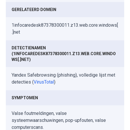
GERELATEERD DOMEIN
1infocaredesk87378300011.z13.web.core.windows[
.]net
DETECTIENAMEN
(1INFOCAREDESK87378300011.Z13.WEB.CORE.WINDO
WS[.]NET)
Yandex Safebrowsing (phishing), volledige lijst met
detecties (
VirusTotal
)
SYMPTOMEN
Valse foutmeldingen, valse
systeemwaarschuwingen, pop-upfouten, valse
computerscans.