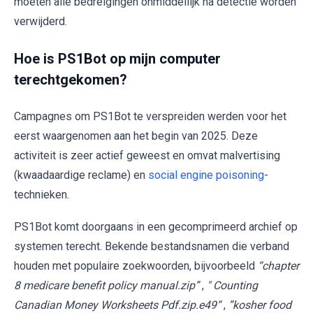
moeten alle bedreigingen onmiddellijk na detectie worden
verwijderd.
Hoe is PS1Bot op mijn computer
terechtgekomen?
Campagnes om PS1Bot te verspreiden werden voor het
eerst waargenomen aan het begin van 2025. Deze
activiteit is zeer actief geweest en omvat malvertising
(kwaadaardige reclame) en
social engine poisoning
-
technieken.
PS1Bot komt doorgaans in een gecomprimeerd archief op
systemen terecht. Bekende bestandsnamen die verband
houden met populaire zoekwoorden, bijvoorbeeld
“chapter
8 medicare benefit policy manual.zip”
,
" Counting
Canadian Money Worksheets Pdf.zip.e49“
,
”kosher food