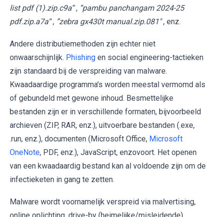
list pdf (1).zip.c9a“
,
”pambu panchangam 2024-25
pdf.zip.a7a“
,
”zebra gx430t manual.zip.081"
, enz.
Andere distributiemethoden zijn echter niet
onwaarschijnlijk.
Phishing
en social engineering-tactieken
zijn standaard bij de verspreiding van malware.
Kwaadaardige programma's worden meestal vermomd als
of gebundeld met gewone inhoud. Besmettelijke
bestanden zijn er in verschillende formaten, bijvoorbeeld
archieven (ZIP, RAR, enz.), uitvoerbare bestanden (.exe,
.run, enz.), documenten (Microsoft Office,
Microsoft
OneNote
, PDF, enz.), JavaScript, enzovoort. Het openen
van een kwaadaardig bestand kan al voldoende zijn om de
infectieketen in gang te zetten.
Malware wordt voornamelijk verspreid via malvertising,
online oplichting, drive-by (heimelijke/misleidende)