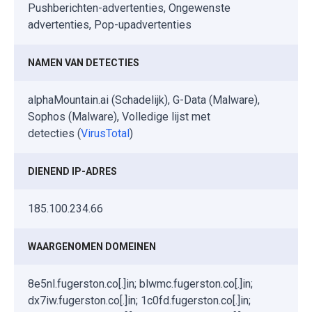
Pushberichten-advertenties, Ongewenste
advertenties, Pop-upadvertenties
NAMEN VAN DETECTIES
alphaMountain.ai (Schadelijk), G-Data (Malware),
Sophos (Malware), Volledige lijst met
detecties (
VirusTotal
)
DIENEND IP-ADRES
185.100.234.66
WAARGENOMEN DOMEINEN
8e5nl.fugerston.co[.]in; blwmc.fugerston.co[.]in;
dx7iw.fugerston.co[.]in; 1c0fd.fugerston.co[.]in;