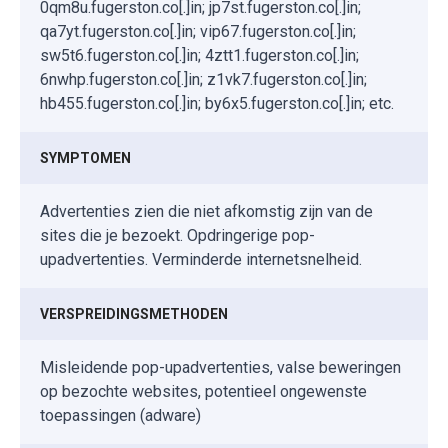
0qm8u.fugerston.co[.]in; jp7st.fugerston.co[.]in;
qa7yt.fugerston.co[.]in; vip67.fugerston.co[.]in;
sw5t6.fugerston.co[.]in; 4ztt1.fugerston.co[.]in;
6nwhp.fugerston.co[.]in; z1vk7.fugerston.co[.]in;
hb455.fugerston.co[.]in; by6x5.fugerston.co[.]in; etc.
SYMPTOMEN
Advertenties zien die niet afkomstig zijn van de
sites die je bezoekt. Opdringerige pop-
upadvertenties. Verminderde internetsnelheid.
VERSPREIDINGSMETHODEN
Misleidende pop-upadvertenties, valse beweringen
op bezochte websites, potentieel ongewenste
toepassingen (adware)